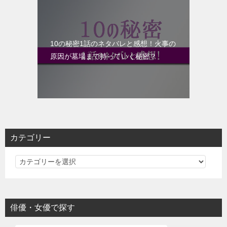
10の秘密1話のネタバレと感想！火事の
原因が墓場まで持っていく秘密？
カテゴリー
カ
テ
ゴ
リ
俳優・女優で探す
ー