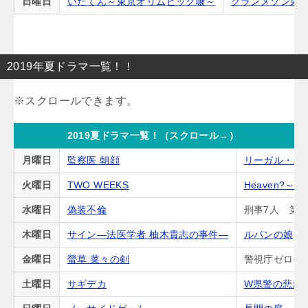
日曜日
いだてん～東京オリムピック噺～
グランメゾン東
2019年夏ドラマ一覧！！
2019夏ドラマ一覧！（スクロール→）
月曜日
監察医 朝顔
リーガル・ハ
火曜日
TWO WEEKS
Heaven?
水曜日
偽装不倫
刑事7人 第5
木曜日
サイン―法医学者 柚木貴志の事件―
ルパンの娘
金曜日
螢草 菜々の剣
警視庁ゼロ係
土曜日
サギデカ
W県警の悲劇