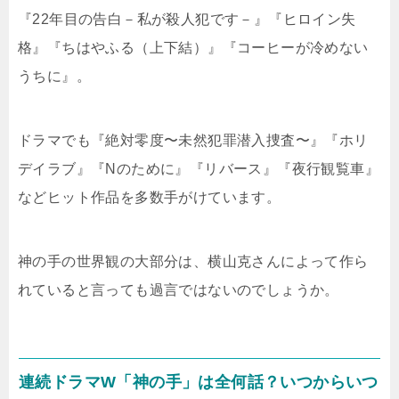
『22年目の告白－私が殺人犯です－』『ヒロイン失
格』『ちはやふる（上下結）』『コーヒーが冷めない
うちに』。
ドラマでも『絶対零度〜未然犯罪潜入捜査〜』『ホリ
デイラブ』『Nのために』『リバース』『夜行観覧車』
などヒット作品を多数手がけています。
神の手の世界観の大部分は、横山克さんによって作ら
れていると言っても過言ではないのでしょうか。
連続ドラマW「神の手」は全何話？いつからいつ