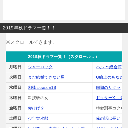
2019年秋ドラマ一覧！！
2019秋ドラマ一覧！（スクロール→）
月曜日
シャーロック
ハル 〜総合商社
火曜日
まだ結婚できない男
G線上のあなた
水曜日
相棒 season18
同期のサクラ
木曜日
科捜研の女
ドクターX ～外
金曜日
赤ひげ２
特命刑事カクホの
土曜日
少年寅次郎
俺の話は長い