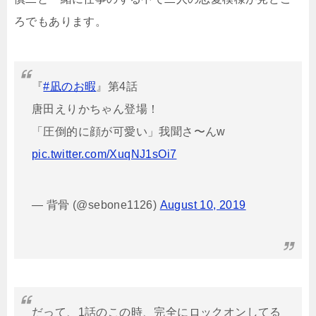
ろでもあります。
『
#凪のお暇
』第4話
唐田えりかちゃん登場！
「圧倒的に顔が可愛い」我聞さ〜んw
pic.twitter.com/XuqNJ1sOi7
— 背骨 (@sebone1126)
August 10, 2019
だって、1話のこの時、完全にロックオンしてる