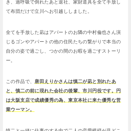
き、過呼吸で倒れたあと退社、家財道具を全て手放し
て布団だけで立川へお引越ししました。
全てを手放した凪はアパートのお隣の中村倫也さん演
じるゴンやアパートの他の住民たちの繋がりで本当の
自分の姿で過ごし、つかの間のお暇を過ごすストーリ
ー。
この作品で、
唐田えりかさんは慎二が凪と別れたあ
と、慎二の前に現れた会社の後輩、市川円役です。円
は大阪支店で成績優秀の為、東京本社に来た優秀な営
業ウーマン。
慎二と一緒に仕事のする中で二人の恋愛模様が見どこ