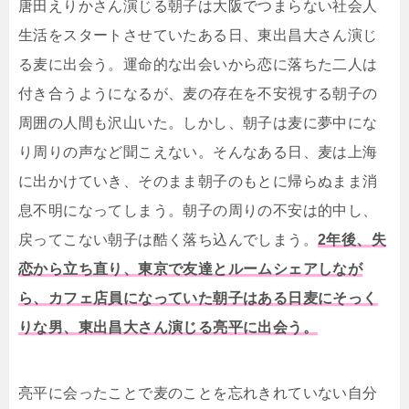
唐田えりかさん演じる朝子は大阪でつまらない社会人
生活をスタートさせていたある日、東出昌大さん演じ
る麦に出会う。運命的な出会いから恋に落ちた二人は
付き合うようになるが、麦の存在を不安視する朝子の
周囲の人間も沢山いた。しかし、朝子は麦に夢中にな
り周りの声など聞こえない。そんなある日、麦は上海
に出かけていき、そのまま朝子のもとに帰らぬまま消
息不明になってしまう。朝子の周りの不安は的中し、
戻ってこない朝子は酷く落ち込んでしまう。
2年後、失
恋から立ち直り、東京で友達とルームシェアしなが
ら、カフェ店員になっていた朝子はある日麦にそっく
りな男、東出昌大さん演じる亮平に出会う。
亮平に会ったことで麦のことを忘れきれていない自分