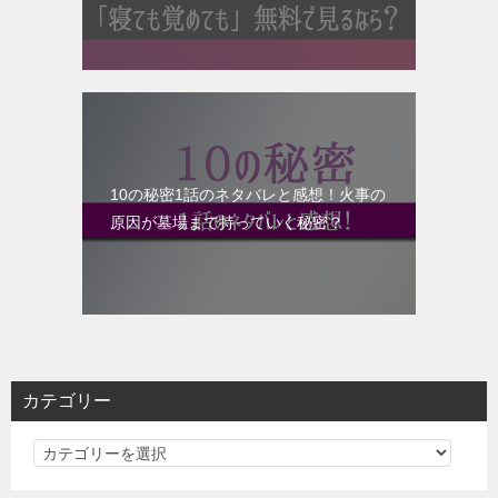
10の秘密1話のネタバレと感想！火事の
原因が墓場まで持っていく秘密？
カテゴリー
カ
テ