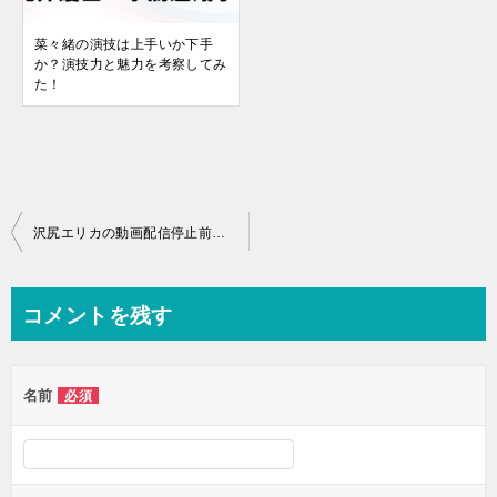
菜々緒の演技は上手いか下手
か？演技力と魅力を考察してみ
た！
投
沢尻エリカの動画配信停止前に見たい映画４選！ヘルタースケルターと・・・
稿
ナ
コメントを残す
ビ
ゲ
名前
必須
ー
シ
ョ