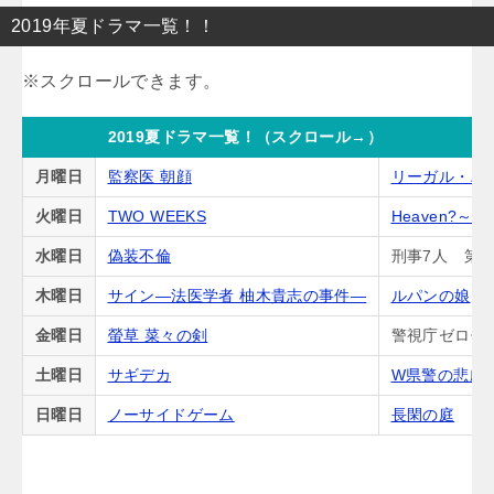
2019年夏ドラマ一覧！！
2019夏ドラマ一覧！（スクロール→）
月曜日
監察医 朝顔
リーガル・ハ
火曜日
TWO WEEKS
Heaven?
水曜日
偽装不倫
刑事7人 第5
木曜日
サイン―法医学者 柚木貴志の事件―
ルパンの娘
金曜日
螢草 菜々の剣
警視庁ゼロ係
土曜日
サギデカ
W県警の悲劇
日曜日
ノーサイドゲーム
長閑の庭