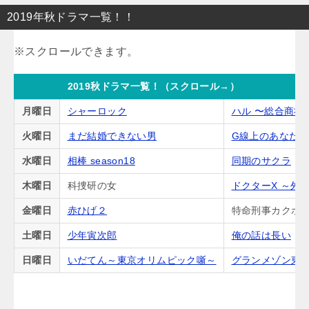
2019年秋ドラマ一覧！！
2019秋ドラマ一覧！（スクロール→）
月曜日
シャーロック
ハル 〜総合商社
火曜日
まだ結婚できない男
G線上のあなた
水曜日
相棒 season18
同期のサクラ
木曜日
科捜研の女
ドクターX ～外
金曜日
赤ひげ２
特命刑事カクホの
土曜日
少年寅次郎
俺の話は長い
日曜日
いだてん～東京オリムピック噺～
グランメゾン東