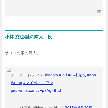
小林 克也/謎の隣人 役
サヨコの家の隣人。
アーユー レディ？
#radiko
#jolf
#小林克也
#ann
#anng
#マイベストワン
pic.twitter.com/vFp7AgT9EJ
— 小林克也 (@katsuya_kbys)
2015年4月20日