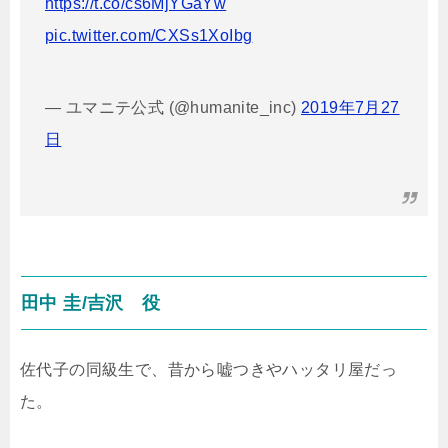
https://t.co/cs6MjYGaYw
pic.twitter.com/CXSs1XoIbg
— ユマニテ公式 (@humanite_inc)
2019年7月27
日
田中 圭/吉沢 役
佐代子の同級生で、昔から嘘つきやハッタリ屋だっ
た。