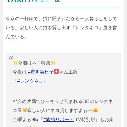
東京の一軒家で、猫に囲まれながら一人暮らしをして
いる。寂しい人に猫を貸し出す「レンタネコ」屋を営
んでいる。
今週はネコ特集
今夜は
#市川実日子
さん主演
『
#レンタネコ
』
都会の片隅でひっそりと営まれる1軒のレンタネ
コ屋
寂しい人にネコ貸しますよぉ~~
金曜よる9時『
#旅猫リポート
TV特別版』もお楽