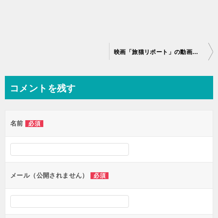
投
映画「旅猫リポート」の動画配信を無料で見るならどこが良い？
稿
ナ
コメントを残す
ビ
ゲ
名前
必須
ー
シ
ョ
ン
メール（公開されません）
必須