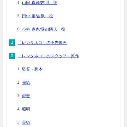
山田 真歩/吉川 役
田中 圭/吉沢 役
小林 克也/謎の隣人 役
「レンタネコ」の予告動画
「レンタネコ」のスタッフ・原作
監督・脚本
撮影
録音
照明
美術