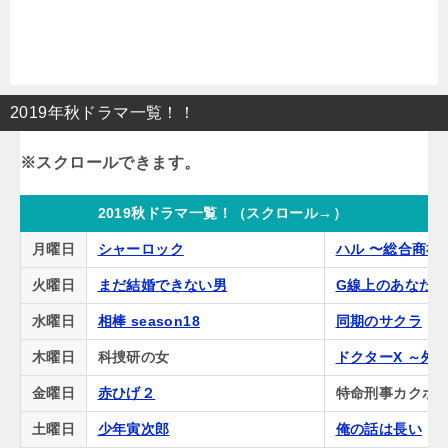
2019年秋ドラマ一覧！！
2019秋ドラマ一覧！（スクロール→）
月曜日
シャーロック
ハル 〜総合商社
火曜日
まだ結婚できない男
G線上のあなた
水曜日
相棒 season18
同期のサクラ
木曜日
科捜研の女
ドクターX ～外
金曜日
赤ひげ２
特命刑事カクホの
土曜日
少年寅次郎
俺の話は長い