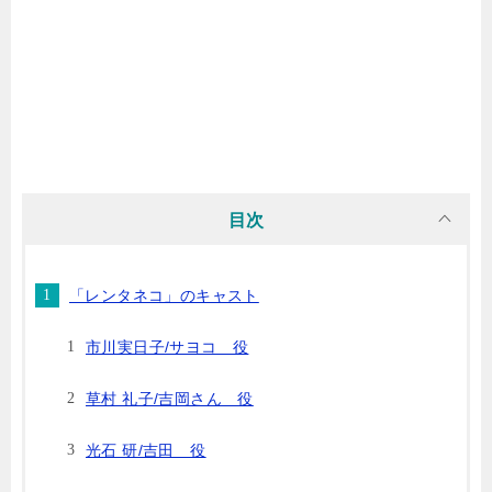
目次
「レンタネコ」のキャスト
市川実日子/サヨコ 役
草村 礼子/吉岡さん 役
光石 研/吉田 役