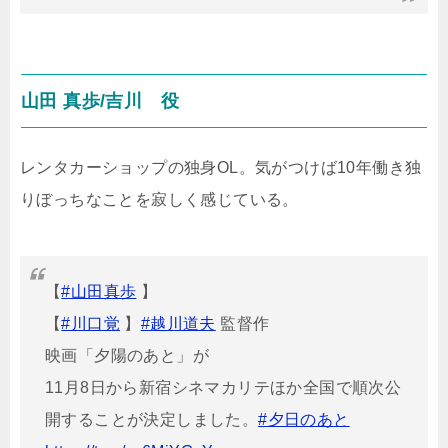
山田 真歩/吉川 役
レンタカーショップの独身OL。気がつけば10年働き独
りぼっちなことを寂しく感じている。
【
#山田真歩
】
【
#川口覚
】
#越川道夫
監督作
映画「夕陽のあと」が
11月8日から新宿シネマカリテほか全国で順次公
開することが決定しました。
#夕日のあと