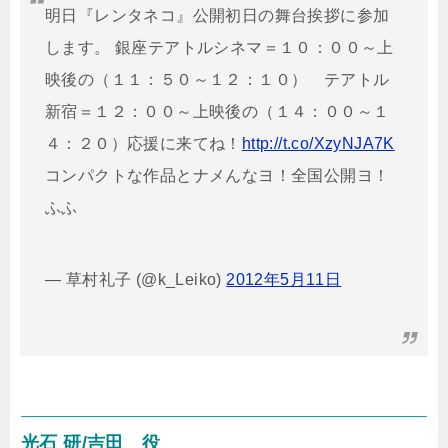
明日『レンタネコ』公開初日の舞台挨拶に参加
します。 銀座テアトルシネマ＝１０：００～上
映後の（１１：５０～１２：１０） テアトル
新宿＝１２：００～上映後の（１４：００～１
４：２０）応援に来てね！
http://t.co/XzyNJA7K
コンパクトな作品とナメんなヨ！全国公開ヨ！
ふふ
— 草村礼子 (@k_Leiko)
2012年5月11日
光石 研/吉田 役