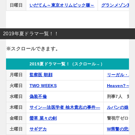
日曜日
いだてん～東京オリムピック噺～
グランメゾン東
2019年夏ドラマ一覧！！
2019夏ドラマ一覧！（スクロール→）
月曜日
監察医 朝顔
リーガル・ハ
火曜日
TWO WEEKS
Heaven?
水曜日
偽装不倫
刑事7人 第5
木曜日
サイン―法医学者 柚木貴志の事件―
ルパンの娘
金曜日
螢草 菜々の剣
警視庁ゼロ係
土曜日
サギデカ
W県警の悲劇