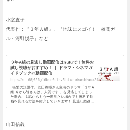
小室直子
代表作：『３年Ａ組』、『地味にスゴイ！ 校閲ガー
ル・河野悦子』など
３年A組の見逃し動画配信はhuluで！無料お
試し視聴がおすすめ！ ｜ ドラマ・シネマガ
イドブック@動画配信
https://xn--68j626g16bos6c1hv5tidic.net/archives/2494
衝撃の話題作、菅田将暉さん主演のドラマ「３年A
組-今から皆さんは、人質です-」を見逃してしまっ
た場合、１話からもう一度見たい場合でも無料で動
画を見れる方法を紹介していきます！ 見逃し動画
は、放送開始から１週 …
山田信義