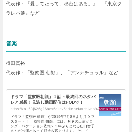
代表作：『愛してたって、秘密はある。』、『東京タ
ラレバ娘』など
音楽
得田真裕
代表作：「監察医 朝顔」、「アンナチュラル」など
ドラマ「監察医朝顔」１話～最終回のネタバ
レと感想！見逃し動画配信はFODで！
https://xn--68j626g16bos6c1hv5tidic.net/archives/4756
ドラマ「監察医 朝顔」が2019年7月8日より月９で
スタート！ 「監察医 朝顔」には、月９の出演がロ
ング・バケーション依頼２３年ぶりとなる山口智子
さんが出演とあって期待も高まります。 そして、低