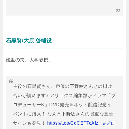
石黒賢/大原 啓輔役
優里の夫。大学教授。
主役の石黒賢さん、声優の下野紘さんとの掛け
合いが読めます♪ アリュクス編集部がドラマ「プ
ロデューサーK」DVD発売＆ネット配信記念イ
ベントに潜入！ なんと下野紘さんの貴重な直筆
サインも発見！
https://t.co/CqCETTcAfz
#プロ