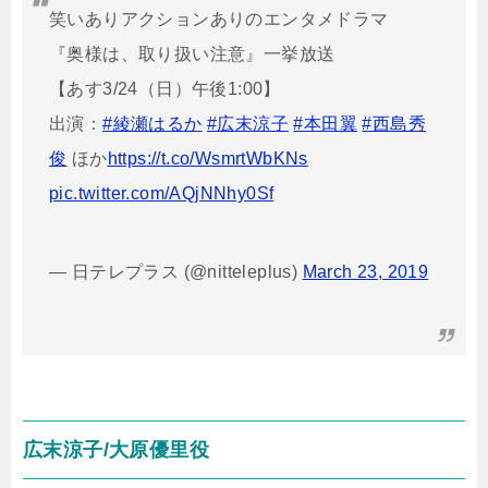
笑いありアクションありのエンタメドラマ
『奥様は、取り扱い注意』一挙放送
【あす3/24（日）午後1:00】
出演：
#綾瀬はるか
#広末涼子
#本田翼
#西島秀
俊
ほか
https://t.co/WsmrtWbKNs
pic.twitter.com/AQjNNhy0Sf
— 日テレプラス (@nitteleplus)
March 23, 2019
広末涼子/大原優里役