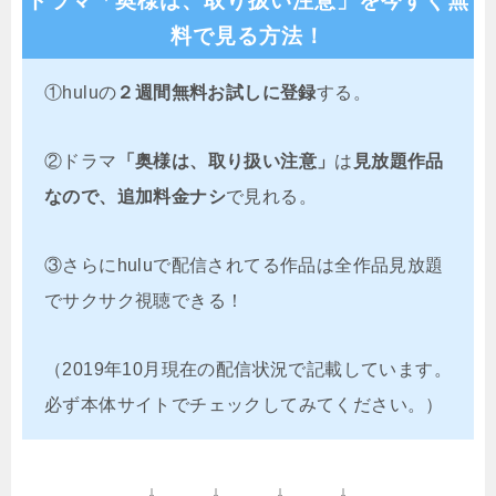
ドラマ「奥様は、取り扱い注意」を今すぐ無
料で見る方法！
①huluの
２週間無料お試しに登録
する。
②ドラマ
「奥様は、取り扱い注意」
は
見放題作品
なので、追加料金ナシ
で見れる。
③さらにhuluで配信されてる作品は全作品見放題
でサクサク視聴できる！
（2019年10月現在の配信状況で記載しています。
必ず本体サイトでチェックしてみてください。）
↓ ↓ ↓ ↓