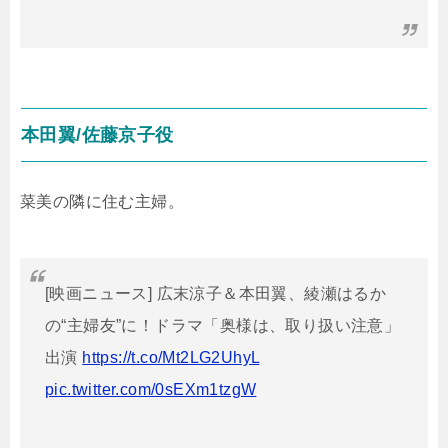
本田翼/佐藤京子役
菜美の隣に住む主婦。
[映画ニュース] 広末涼子＆本田翼、綾瀬はるか
の“主婦友”に！ドラマ「奥様は、取り扱い注意」
出演
https://t.co/Mt2LG2UhyL
pic.twitter.com/0sEXm1tzgW