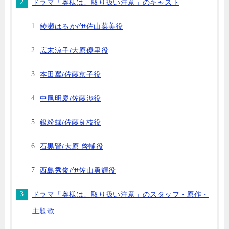
ドラマ「奥様は、取り扱い注意」のキャスト
綾瀬はるか/伊佐山菜美役
広末涼子/大原優里役
本田翼/佐藤京子役
中尾明慶/佐藤渉役
銀粉蝶/佐藤良枝役
石黒賢/大原 啓輔役
西島秀俊/伊佐山勇輝役
ドラマ「奥様は、取り扱い注意」のスタッフ・原作・
主題歌