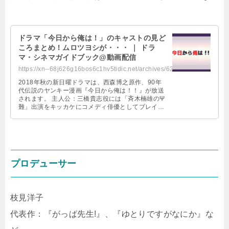
ドラマ「今日から俺は！」のキャストの見ど
ころまとめ！ムロツヨシが・・・ ｜ ドラ
マ・シネマガイドブック@動画配信
https://xn--68j626g16bos6c1hv5tidic.net/archives/623
2018年秋の新日曜ドラマは、西森博之原作、90年
代伝説のヤンキー漫画『今日から俺は！！』が放送
されます。 主人公：三橋貴志役には「斉木楠雄のΨ
難」出演をキッカケにコメディ俳優としてブレイク
を遂げた賀来賢人さんを迎え、 …
プロデューサー
枝見洋子
代表作：『がっぱ先生!』、『ゆとりですがなにか』な