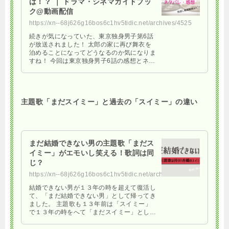
は！？ ｜ ドラマ・シネマガイドブッ
ク@動画配信
https://xn--68j626g16bos6c1hv5tidic.net/archives/4525
続きが気になっていた、東京独身男子第6話
が放送されました！ 太郎の家に再び舞衣を
泊めることになってどうなるのか気になりま
すね！ 今回は東京独身男子6話の感想とネタ
バレを紹介します！ ドラマ「東京独身男
子」６話のネタバレ！ …
主題歌「まだスイミー」と過去の「スイミー」の違い
まだ結婚できない男の主題歌「まだス
イミー」がエモいし笑える！歌詞は同
じ？
https://xn--68j626g16bos6c1hv5tidic.net/archives/8692
結婚できない男が１３年の時を超えて復活し
て、「まだ結婚できない男」として帰ってき
ました。 主題歌も１３年前は「スイミー」
で１３年の時をへて「まだスイミー」として
帰ってきました！ オープニングを見ると懐
かしい曲とともに１３ …