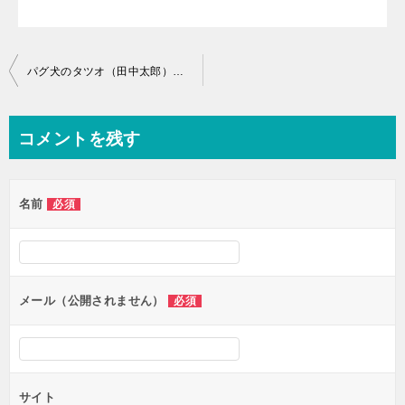
投
パグ犬のタツオ（田中太郎）とケン（こつぶくん）の違いを比べてみた【まだ結婚できない男】
稿
ナ
コメントを残す
ビ
ゲ
名前
必須
ー
シ
ョ
ン
メール（公開されません）
必須
サイト