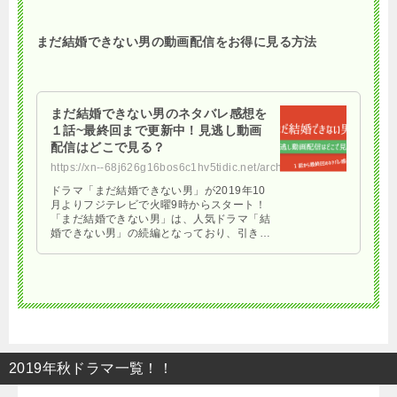
まだ結婚できない男の動画配信をお得に見る方法
まだ結婚できない男のネタバレ感想を
１話~最終回まで更新中！見逃し動画
配信はどこで見る？
https://xn--68j626g16bos6c1hv5tidic.net/archives/6203
ドラマ「まだ結婚できない男」が2019年10
月よりフジテレビで火曜9時からスタート！
「まだ結婚できない男」は、人気ドラマ「結
婚できない男」の続編となっており、引き続
き阿部寛が主演となっている期待大のドラマ
です。 53歳 …
2019年秋ドラマ一覧！！