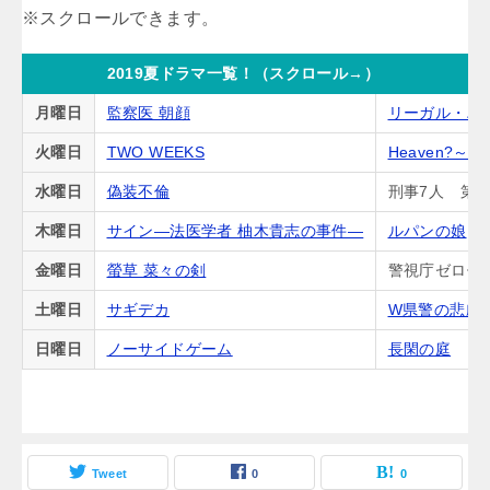
2019夏ドラマ一覧！（スクロール→）
月曜日
監察医 朝顔
リーガル・ハ
火曜日
TWO WEEKS
Heaven?
水曜日
偽装不倫
刑事7人 第5
木曜日
サイン―法医学者 柚木貴志の事件―
ルパンの娘
金曜日
螢草 菜々の剣
警視庁ゼロ係
土曜日
サギデカ
W県警の悲劇
日曜日
ノーサイドゲーム
長閑の庭
Tweet
0
0