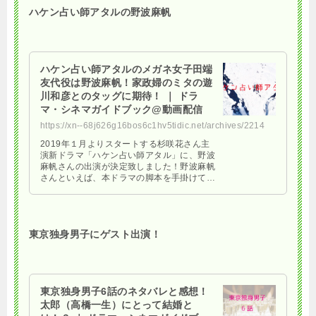
ハケン占い師アタルの野波麻帆
ハケン占い師アタルのメガネ女子田端
友代役は野波麻帆！家政婦のミタの遊
川和彦とのタッグに期待！ ｜ ドラ
マ・シネマガイドブック@動画配信
https://xn--68j626g16bos6c1hv5tidic.net/archives/2214
2019年１月よりスタートする杉咲花さん主
演新ドラマ「ハケン占い師アタル」に、野波
麻帆さんの出演が決定致しました！野波麻帆
さんといえば、本ドラマの脚本を手掛けてい
る遊川和彦さんの作品「家政婦のミタ」でも
大活躍した女優さん …
東京独身男子にゲスト出演！
東京独身男子6話のネタバレと感想！
太郎（高橋一生）にとって結婚と