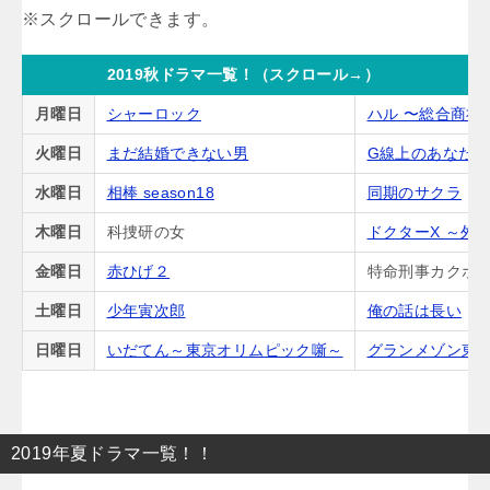
2019秋ドラマ一覧！（スクロール→）
月曜日
シャーロック
ハル 〜総合商社
火曜日
まだ結婚できない男
G線上のあなた
水曜日
相棒 season18
同期のサクラ
木曜日
科捜研の女
ドクターX ～外
金曜日
赤ひげ２
特命刑事カクホの
土曜日
少年寅次郎
俺の話は長い
日曜日
いだてん～東京オリムピック噺～
グランメゾン東
2019年夏ドラマ一覧！！