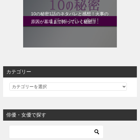
10の秘密1話のネタバレと感想！火事の
原因が墓場まで持っていく秘密？
カテゴリー
カ
テ
ゴ
リ
俳優・女優で探す
ー