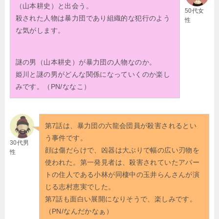
（山本耕史）と出会う。
50代女
殺された人物は暴力団であり組織的な犯行のよう
性
な気がします。
謎の男（山本耕史）が暴力団の人物なのか。
姫川と謎の男がどんな関係になっていくのか楽し
みです。（PN/ななこ）
第7話は、暴力団の六龍会団員が殺害されるとい
う事件です。
30代男
顔は傷だらけで、凶器は大ぶりで幅の広い刃物を
性
使われた。第一発見者は、殺害されていたアパー
トの住人である小林が同棲中の玉井らんさんが演
じる志村恵実でした。
第7話も面白い展開になりそうで、楽しみです。
（PN/なんだかなぁ）