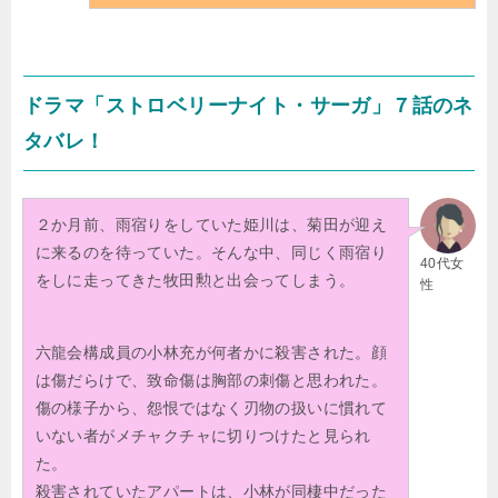
ドラマ「ストロベリーナイト・サーガ」７話のネ
タバレ！
２か月前、雨宿りをしていた姫川は、菊田が迎え
に来るのを待っていた。そんな中、同じく雨宿り
40代女
をしに走ってきた牧田勲と出会ってしまう。
性
六龍会構成員の小林充が何者かに殺害された。顔
は傷だらけで、致命傷は胸部の刺傷と思われた。
傷の様子から、怨恨ではなく刃物の扱いに慣れて
いない者がメチャクチャに切りつけたと見られ
た。
殺害されていたアパートは、小林が同棲中だった