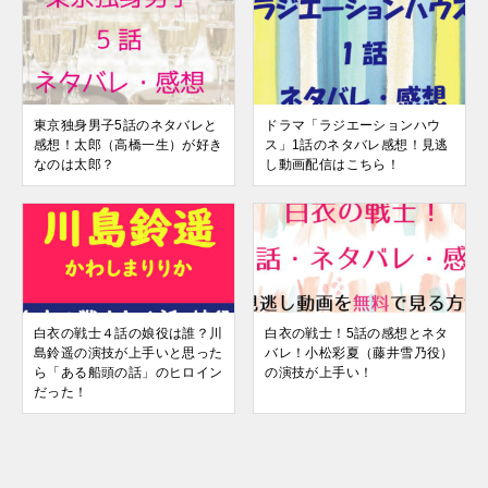
東京独身男子5話のネタバレと
ドラマ「ラジエーションハウ
感想！太郎（高橋一生）が好き
ス」1話のネタバレ感想！見逃
なのは太郎？
し動画配信はこちら！
白衣の戦士４話の娘役は誰？川
白衣の戦士！5話の感想とネタ
島鈴遥の演技が上手いと思った
バレ！小松彩夏（藤井雪乃役）
ら「ある船頭の話」のヒロイン
の演技が上手い！
だった！