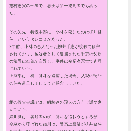
志村恵実の部屋で、恵美は第一発見者でもあっ
た。
その矢先、特捜本部に「小林を殺したのは柳井健
斗」というタレコミがあった。
9年前、小林の恋人だった柳井千恵が絞殺で殺害
されており、被疑者として逮捕された千恵の父親
の篤司は拳銃で自殺し、事件は被疑者死亡で処理
されていた。
上層部は、柳井健斗を逮捕した場合、父親の冤罪
の件も露呈してしまうと懸念していた。
組の捜査会議では、組絡みの殺人の方向で話が進
んでいた。
姫川班は、容疑者の柳井健斗を追おうとするが、
今泉から呼ばれた姫川は、警察上層部が柳井健斗