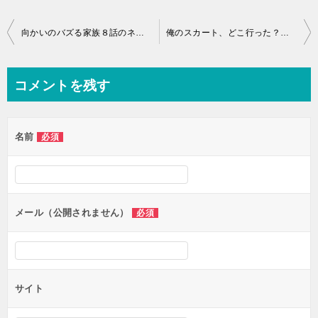
投
向かいのバズる家族８話のネタバレと感想！見逃し動画配信はこちら！
俺のスカート、どこ行った？１話～最終回のネタバレ感想！見逃し動画配信はこちら！
稿
ナ
コメントを残す
ビ
ゲ
名前
必須
ー
シ
ョ
ン
メール（公開されません）
必須
サイト