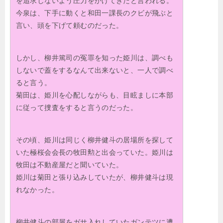
を追求しないよう圧力をかけてきたと言われる。
今泉は、下手に動くと和田一課長のクビが飛ぶと
言い、頭を下げて頼むのだった。
しかし、柳井篤司の冤罪を知った姫川は、調べも
しないで蓋をするなんて出来ないと、一人で調べ
ると言う。
菊田は、姫川を心配しながらも、目眩ましに本部
に従って捜査をすると言うのだった。
その頃、姫川は同じく柳井健斗の居場所を探して
いた極桜会会長の牧田勲と出会っていた。姫川は
牧田は不動産屋だと聞いていた。
姫川は菊田と張り込みしていたが、柳井健斗は現
れなかった。
柳井健斗の部屋をガサ入れしていたガンテツに遭