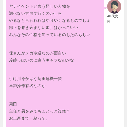
ヤナイケントと言う怪しい人物を
調べない方向で行くのかしら
40代女
やるなと言われればやりやくなるものでしょ
性
部下を巻き込まない姫川はかっこいい
みんなその性格を知っているのもたのもしい
保さんがメガネ逆なのが面白い
冷静っぽいのに違うキャラなのかな
引け川をかばう菊田危機一髪
単独操作有名なのか
菊田
主任と男をみてちょとっと複雑？
お土産まで一緒って。