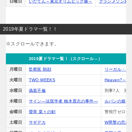
日曜日
いだてん～東京オリムピック噺～
グランメゾン東
2019年夏ドラマ一覧！！
2019夏ドラマ一覧！（スクロール→）
月曜日
監察医 朝顔
リーガル・ハ
火曜日
TWO WEEKS
Heaven?
水曜日
偽装不倫
刑事7人 第5
木曜日
サイン―法医学者 柚木貴志の事件―
ルパンの娘
金曜日
螢草 菜々の剣
警視庁ゼロ係
土曜日
サギデカ
W県警の悲劇