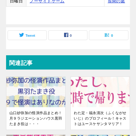
日曜日
ノーサイドゲーム
長閑の庭
Tweet
0
0
関連記事
山口紗弥加の怪演作品まとめ！
わた定・福永清次（ふくながせ
月９ラジエーションハウス黒羽
いじ）のプロフィール！キャス
たまき役は・・・
トはユースケサンタマリア！