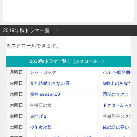
2019年秋ドラマ一覧！！
2019秋ドラマ一覧！（スクロール→）
月曜日
シャーロック
ハル 〜総合商社
火曜日
まだ結婚できない男
G線上のあなた
水曜日
相棒 season18
同期のサクラ
木曜日
科捜研の女
ドクターX ～外
金曜日
赤ひげ２
特命刑事カクホの
土曜日
少年寅次郎
俺の話は長い