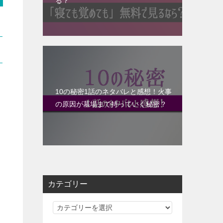
る？
10の秘密1話のネタバレと感想！火事
の原因が墓場まで持っていく秘密？
カテゴリー
カ
テ