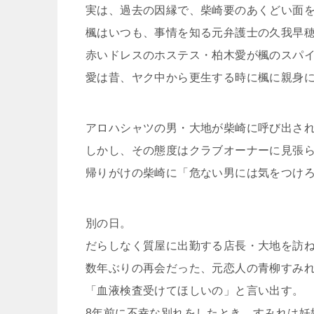
実は、過去の因縁で、柴崎要のあくどい面
楓はいつも、事情を知る元弁護士の久我早
赤いドレスのホステス・柏木愛が楓のスパ
愛は昔、ヤク中から更生する時に楓に親身
アロハシャツの男・大地が柴崎に呼び出さ
しかし、その態度はクラブオーナーに見張
帰りがけの柴崎に「危ない男には気をつけ
別の日。
だらしなく質屋に出勤する店長・大地を訪
数年ぶりの再会だった、元恋人の青柳すみ
「血液検査受けてほしいの」と言い出す。
8年前に不幸な別れをしたとき、すみれは妊