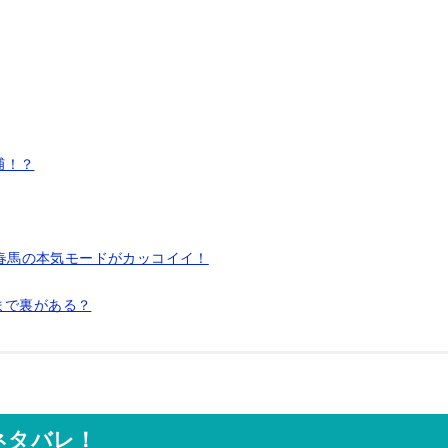
捕！？
三浦春馬の本気モードがカッコイイ！
まで裏がある？
のネタバレ！