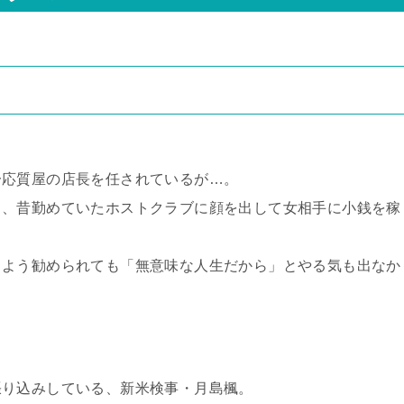
一応質屋の店長を任されているが…。
り、昔勤めていたホストクラブに顔を出して女相手に小銭を稼
くよう勧められても「無意味な人生だから」とやる気も出なか
張り込みしている、新米検事・月島楓。