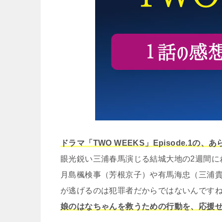
ドラマ「TWO WEEKS」Episode.1
眼光鋭い三浦春馬演じる結城大地の2週間に
月島楓検事（芳根京子）や有馬海忠（三浦
が逃げるのは犯罪者だからではないんです
娘のはなちゃんを救うための行動を、応援せずに