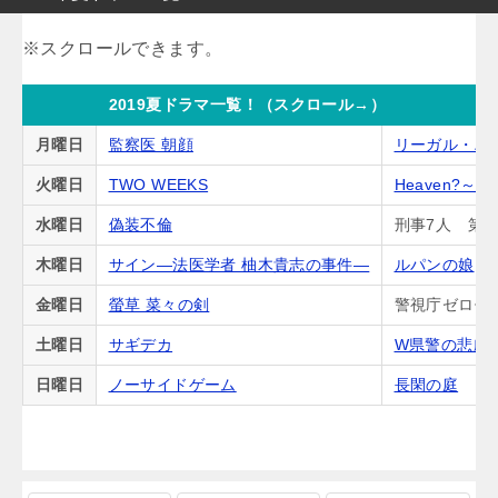
2019夏ドラマ一覧！（スクロール→）
月曜日
監察医 朝顔
リーガル・ハ
火曜日
TWO WEEKS
Heaven?
水曜日
偽装不倫
刑事7人 第5
木曜日
サイン―法医学者 柚木貴志の事件―
ルパンの娘
金曜日
螢草 菜々の剣
警視庁ゼロ係
土曜日
サギデカ
W県警の悲劇
日曜日
ノーサイドゲーム
長閑の庭