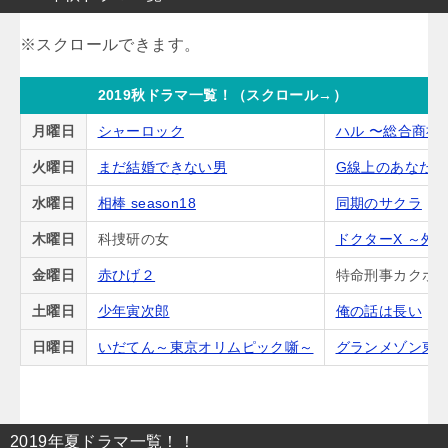
2019秋ドラマ一覧！（スクロール→）
月曜日
シャーロック
ハル 〜総合商社
火曜日
まだ結婚できない男
G線上のあなた
水曜日
相棒 season18
同期のサクラ
木曜日
科捜研の女
ドクターX ～外
金曜日
赤ひげ２
特命刑事カクホの
土曜日
少年寅次郎
俺の話は長い
日曜日
いだてん～東京オリムピック噺～
グランメゾン東
2019年夏ドラマ一覧！！