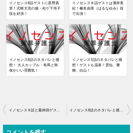
イノセンス8話ゲストに星野真
イノセンス８話ゲストは酒井美
里！式根大充の娘・松ケ下玲子
紀！榛名由美（はるなゆみ）役
役を好演！
で出演！
イノセンス8話のネタバレと感
イノセンス3話のネタバレと感
想！ 大人カップル・有馬と秋
想！ゲストも温泉！雲仙、磐
保がいい雰囲気！
梯、白山！
投
イノセンス９話と最終回ゲストに木崎ゆりあ！那須亜里沙役がかわいい！
イノセンス9話のネタバレと感想！楓が刺され、拓は孤立無援になる？
稿
ナ
コメントを残す