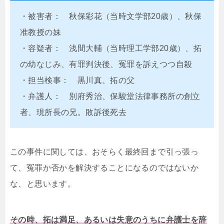
・被害者： 秋保彩花（当時文学部20歳）、秋保
准教授の妹
・容疑者： 浅間大輔（当時理工学部20歳）、拓
の幼なじみ、有罪判決後、冤罪を訴えつつ自殺
・担当検事： 黒川真、拓の父
・弁護人： 別府秀治、保駿堂法律事務所の創立
者、現所長の兄。敗訴後死去
この事件に関しては、おそらく最終回まで引っ張っ
て、冤罪か否かを解決することになるのではないか
な、と思います。
その時、拓は満足、あるいは失意のうちに弁護士を辞