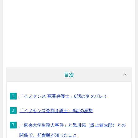
目次
「イノセンス 冤罪弁護士」6話のネタバレ！
「イノセンス冤罪弁護士」6話の感想
「東央大学生殺人事件」と黒川拓（坂上健太郎）との
関係で、和倉楓が知ったこと