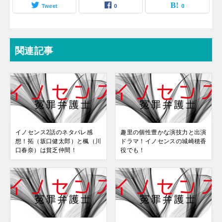
Tweet
0
0
関連記事
イノセンス2話のネタバレ感
趣里の個性豊かな演技力と出演
想！拓（坂口健太郎）と楓（川
ドラマ！イノセンスの城崎穂香
口春奈）は貧乏仲間！
役でも！