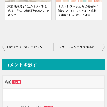
東京独身男子1話のネタバレと
ミストレス～女たちの秘密～7
感想！見逃し動画配信はどこで
話のあらすじネタバレと感想！
見る？
真実を知った貴志に注目！
投
頭に来てもアホとは戦うな！５話の見逃し動画とネタバレ感想！
ラジエーションハウス８話の見逃し動画を無料で見る方法とネタバレ感想！
稿
ナ
コメントを残す
ビ
ゲ
名前
必須
ー
シ
ョ