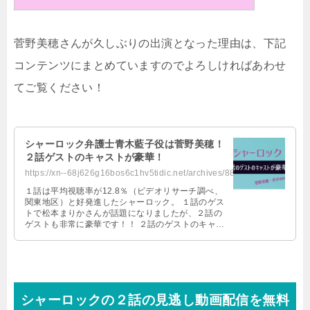
菅野美穂さんが久しぶりの出演となった理由は、下記
コンテンツにまとめていますのでよろしければあわせ
てご覧ください！
シャーロック弁護士青木藍子役は菅野美穂！
２話ゲストのキャストが豪華！
https://xn--68j626g16bos6c1hv5tidic.net/archives/8894
１話は平均視聴率が12.8％（ビデオリサーチ調べ、
関東地区）と好発進したシャーロック。 １話のゲス
トで松本まりかさんが話題になりましたが、２話の
ゲストも非常に豪華です！！ ２話のゲストのキャス
トは、菅野美穂さん、岸井ゆき …
シャーロックの２話の見逃し動画配信を無料