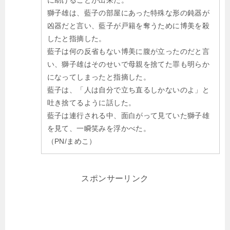
に助けることが出来た。
獅子雄は、藍子の部屋にあった特殊な形の鈍器が
凶器だと言い、藍子が戸籍を奪うために博美を殺
したと指摘した。
藍子は何の反省もない博美に腹が立ったのだと言
い、獅子雄はそのせいで母親を捨てた罪も明らか
になってしまったと指摘した。
藍子は、「人は自分で立ち直るしかないのよ」と
吐き捨てるように話した。
藍子は連行される中、面白がって見ていた獅子雄
を見て、一瞬笑みを浮かべた。
（PN/まめこ）
スポンサーリンク