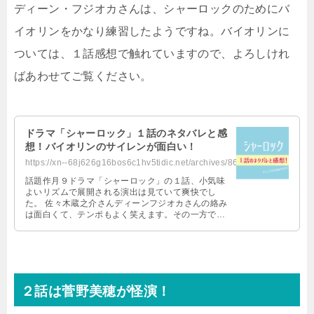
ディーン・フジオカさんは、シャーロックのためにバ
イオリンをかなり練習したようですね。バイオリンに
ついては、１話感想で触れていますので、よろしけれ
ばあわせてご覧ください。
ドラマ「シャーロック」１話のネタバレと感
想！バイオリンのサイレンが面白い！
https://xn--68j626g16bos6c1hv5tidic.net/archives/8616
話題作月９ドラマ「シャーロック」の１話、小気味
よいリズムで展開される演出は見ていて爽快でし
た。 佐々木蔵之介さんディーンフジオカさんの絡み
は面白くて、テンポもよく笑えます。その一方で胸
に迫る迫力のある松本まりかさんは得意 …
２話は菅野美穂が怪演！