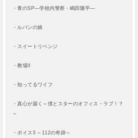
・青のSP―学校内警察・嶋田隆平―
・ルパンの娘
・スイートリベンジ
・教場II
・知ってるワイフ
・真心が届く～僕とスターのオフィス・ラブ！？
～
・ボイス3 ～112の奇跡～