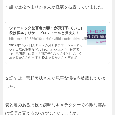
１話では松本まりかさんが怪演を披露していました。
シャーロック被害者の妻・赤羽汀子(ていこ)
役は松本まりか！プロフィールと演技力！
https://xn--68j626g16bos6c1hv5tidic.net/archives/8559
2019年10月7日スタートの月９ドラマ「シャーロッ
ク」１話の重要なゲストのポジションで、被害者
（中尾明慶）の妻・赤羽汀子(ていこ)役として、松
本まりかさんが出演！ 松本まりかさんと言えば、演
技力が高く、見るものを一瞬で …
２話では、菅野美穂さんが見事な演技を披露していま
した。
表と裏のある演技と嫌味なキャラクターで不敵な笑み
は怪演と言えるのではないでしょうか。