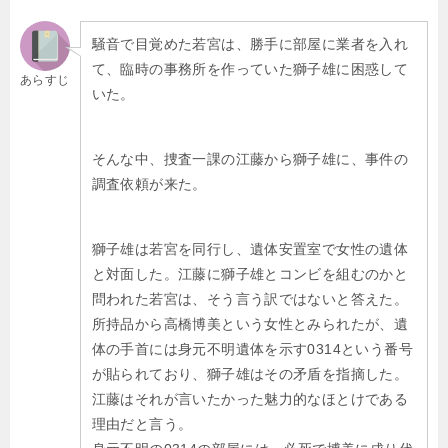
騒音で目覚めた若宮は、勝手に部屋に業者を入れ
て、臨時の事務所を作っていた獅子雄に困惑して
あらすじ
いた。
そんな中、捜査一課の江藤から獅子雄に、事件の
調査依頼が来た。
獅子雄は若宮を同行し、遺体安置室で女性の遺体
と対面した。江藤に獅子雄とコンビを組むのかと
問われた若宮は、そう言う訳ではないと答えた。
所持品から高橋博美という女性とみられたが、遺
体の手首には身元不明遺体を示す0314という番号
が貼られており、獅子雄はその矛盾を指摘した。
江藤はそれが言いたかった魅力的なほとけである
理由だと言う。