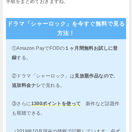
手順をまとめておきますね。
ドラマ「シャーロック」を今すぐ無料で見る
方法！
①Amazon PayでFODの
１ヶ月間無料お試しに登
録
する。
②ドラマ「シャーロック」は
見放題作品なので、
追加料金ナシ
で見れる。
③さらに
1300ポイントを使って
新作など話題作
も視聴できる。
（2019年10月現在の情報で記載しています。必ず