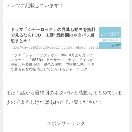
テンツに記載しています！
ドラマ「シャーロック」の見逃し動画を無料
で見るならFOD！１話~最終回のネタバレ感
想まとめ！
https://xn--68j626g16bos6c1hv5tidic.net/archives/6180
ドラマ「シャーロック」が2019年10月より月９で
スタート！ 1887年にアーサー・コナン・ドイルが
発表した長編小説「緋色の研究」で登場以来、世界
で最も有名な探偵として知られるシャーロック・ホ
ームズ。 劇場版映画でシャー …
また１話から最終回のネタバレと感想もまとめていま
すのでよろしければあわせてご覧ください！
スポンサーリンク