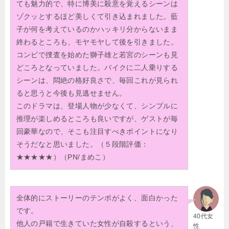
ても魅力的で、特に博美に殺意を覚えるシーンは
ゾクッとするほど美しくて引き込まれました。藍
子が何を考えているのかハッキリ分からないまま
終わるところも、モヤモヤして後を引きました。
コンビで捜査を始めた獅子雄と若宮のシーンも見
どころとなっていました。バイクに二人乗りする
シーンは、悶絶の格好良さで、毎回これが見られ
ると思うと今後も見逃せません。
このドラマは、登場人物が少なくて、シンプルに
推理が楽しめるところも良いですが、ゲストが毎
回豪華なので、そこも注目すべきポイントになり
そうだなと思いました。（５段階評価：
★★★★★）（PN/まめこ）
全体的にストーリーのテンポがよく、面白かった
です。
40代女
他人の戸籍で生きていた女性が自殺するという、
性