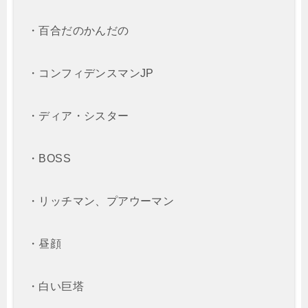
・百合だのかんだの
・コンフィデンスマンJP
・ディア・シスター
・BOSS
・リッチマン、プアウーマン
・昼顔
・白い巨塔