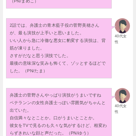
（PN/まめこ）
2話では、弁護士の青木藍子役の菅野美穂さん
が、最も演技が上手いと思いました。
40代女
いい人から急に冷徹な悪女に豹変する演技は、背
性
筋が凍りました。
さすがだなと思う演技でした。
最後の意味深な笑みも怖くて、ゾッとするほどで
した。（PN/たま）
弁護士の菅野さんやっぱり演技がうまいですね
ベテランンの女性弁護士っぽい雰囲気がちゃんと
40代女
出ていた。
性
自信満々なとことか。口がうまいとことか。
彼女をTVで見るのも久々な気がするけど、相変わ
らずきれいな顔と声だった。（PN/ゆう）