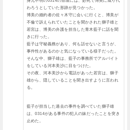
身元不明の0314の部屋には、必死で博美に成り代
わろうとしていた形跡が見つかった。
博美の婚約者の佐々木守に会いに行くと、博美が
不倫で訴えられていたことを聞かされた獅子雄と
若宮は、博美の弁護を担当した青木藍子に話を聞
きに行った。
藍子は守秘義務があり、何も話せないと言うが、
事件性があるのかと気になっている様子だった。
そんな中、獅子雄は、藍子の事務所でアルバイト
をしている河本美沙に目をつけた。
その夜、河本美沙から電話があった若宮は、獅子
雄から、隠していることを聞き出すように言われ
る。
藍子が担当した過去の事件を調べていた獅子雄
は、0314がある事件の犯人の妹だったことを突き
止めた。