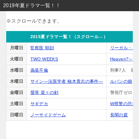
2019年夏ドラマ一覧！！
2019夏ドラマ一覧！（スクロール→）
月曜日
監察医 朝顔
リーガル・ハ
火曜日
TWO WEEKS
Heaven?
水曜日
偽装不倫
刑事7人 第5
木曜日
サイン―法医学者 柚木貴志の事件―
ルパンの娘
金曜日
螢草 菜々の剣
警視庁ゼロ係
土曜日
サギデカ
W県警の悲劇
日曜日
ノーサイドゲーム
長閑の庭