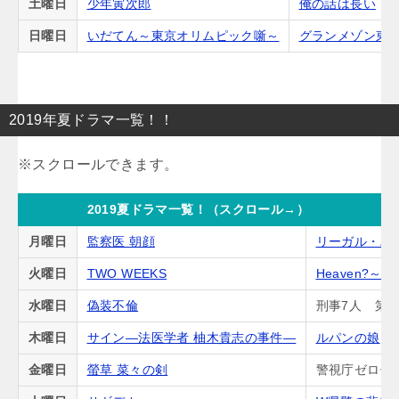
土曜日
少年寅次郎
俺の話は長い
日曜日
いだてん～東京オリムピック噺～
グランメゾン東
2019年夏ドラマ一覧！！
2019夏ドラマ一覧！（スクロール→）
月曜日
監察医 朝顔
リーガル・ハ
火曜日
TWO WEEKS
Heaven?
水曜日
偽装不倫
刑事7人 第5
木曜日
サイン―法医学者 柚木貴志の事件―
ルパンの娘
金曜日
螢草 菜々の剣
警視庁ゼロ係