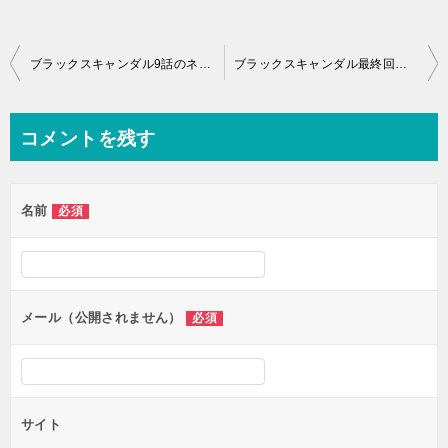
投
ブラックスキャンダル9話のネタバレと感想！最終回はサイコパスクズヤへ復讐！
ブラックスキャンダル最終回ネタバレと感想！オリジナル動画「エピソードゼロ」はこちら！
稿
ナ
コメントを残す
ビ
ゲ
名前
必須
ー
シ
ョ
ン
メール（公開されません）
必須
サイト