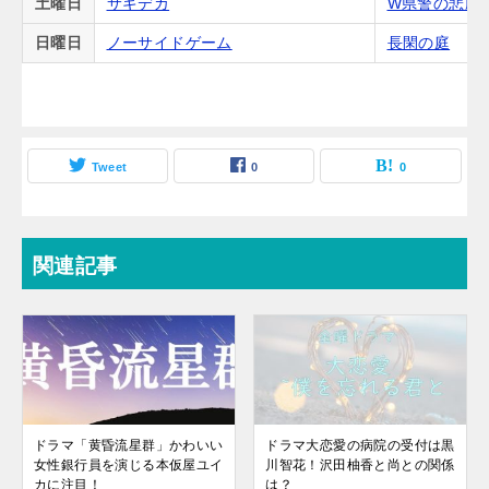
土曜日
サギデカ
W県警の悲劇
日曜日
ノーサイドゲーム
長閑の庭
Tweet
0
0
関連記事
ドラマ「黄昏流星群」かわいい
ドラマ大恋愛の病院の受付は黒
女性銀行員を演じる本仮屋ユイ
川智花！沢田柚香と尚との関係
カに注目！
は？