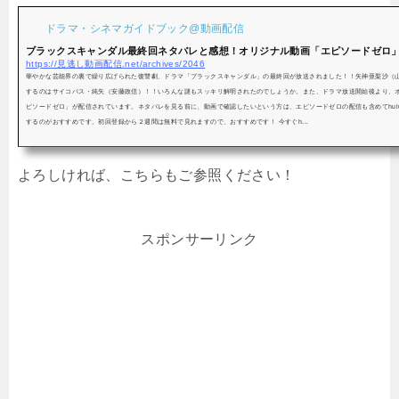
ドラマ・シネマガイドブック@動画配信
ブラックスキャンダル最終回ネタバレと感想！オリジナル動画「エピソードゼロ」は
https://見逃し動画配信.net/archives/2046
華やかな芸能界の裏で繰り広げられた復讐劇、ドラマ「ブラックスキャンダル」の最終回が放送されました！！矢神亜梨沙（
するのはサイコパス・純矢（安藤政信）！！いろんな謎もスッキリ解明されたのでしょうか。また、ドラマ放送開始後より、
ピソードゼロ」が配信されています。ネタバレを見る前に、動画で確認したいという方は、エピソードゼロの配信も含めてhul
するのがおすすめです。初回登録から２週間は無料で見れますので、おすすめです！ 今すぐh...
よろしければ、こちらもご参照ください！
スポンサーリンク