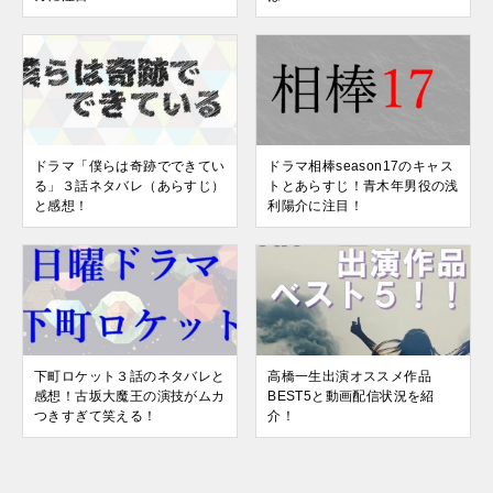
ドラマ「僕らは奇跡でできてい
ドラマ相棒season17のキャス
る」３話ネタバレ（あらすじ）
トとあらすじ！青木年男役の浅
と感想！
利陽介に注目！
下町ロケット３話のネタバレと
高橋一生出演オススメ作品
感想！古坂大魔王の演技がムカ
BEST5と動画配信状況を紹
つきすぎて笑える！
介！