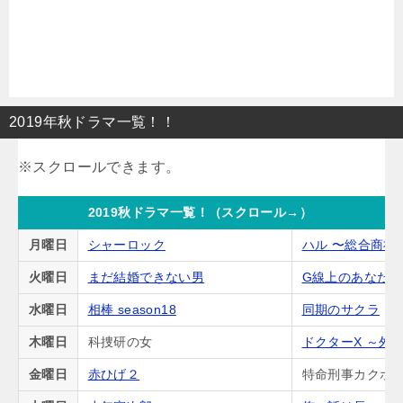
2019年秋ドラマ一覧！！
2019秋ドラマ一覧！（スクロール→）
月曜日
シャーロック
ハル 〜総合商社
火曜日
まだ結婚できない男
G線上のあなた
水曜日
相棒 season18
同期のサクラ
木曜日
科捜研の女
ドクターX ～外
金曜日
赤ひげ２
特命刑事カクホの