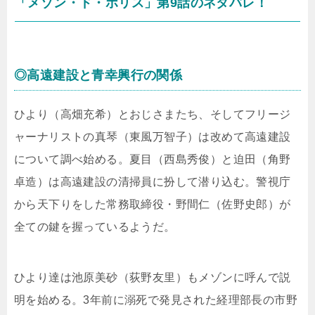
「メゾン・ド・ポリス」第9話のネタバレ！
◎高遠建設と青幸興行の関係
ひより（高畑充希）とおじさまたち、そしてフリージ
ャーナリストの真琴（東風万智子）は改めて高遠建設
について調べ始める。夏目（西島秀俊）と迫田（角野
卓造）は高遠建設の清掃員に扮して潜り込む。警視庁
から天下りをした常務取締役・野間仁（佐野史郎）が
全ての鍵を握っているようだ。
ひより達は池原美砂（荻野友里）もメゾンに呼んで説
明を始める。3年前に溺死で発見された経理部長の市野