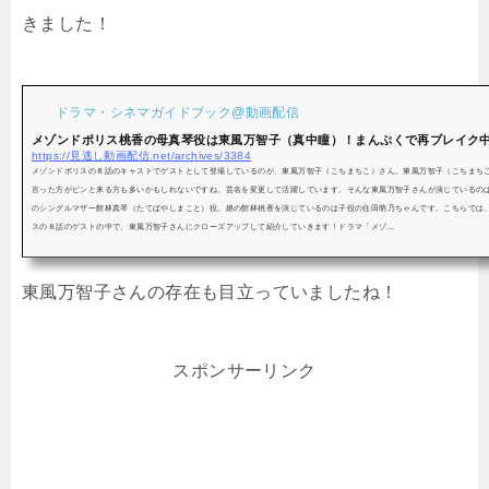
きました！
ドラマ・シネマガイドブック@動画配信
メゾンドポリス桃香の母真琴役は東風万智子（真中瞳）！まんぷくで再ブレイク
https://見逃し動画配信.net/archives/3384
メゾンドポリスの８話のキャストでゲストとして登場しているのが、東風万智子（こちまちこ）さん。東風万智子（こちまち
言った方がピンと来る方も多いかもしれないですね。芸名を変更して活躍しています。そんな東風万智子さんが演じているの
のシングルマザー館林真琴（たてばやしまこと）役。娘の館林桃香を演じているのは子役の住田萌乃ちゃんです。こちらでは
スの８話のゲストの中で、東風万智子さんにクローズアップして紹介していきます！ドラマ「メゾ...
東風万智子さんの存在も目立っていましたね！
スポンサーリンク