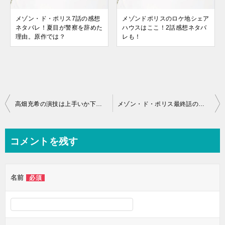
メゾン・ド・ポリス7話の感想
メゾンドポリスのロケ地シェア
ネタバレ！夏目が警察を辞めた
ハウスはここ！2話感想ネタバ
理由。原作では？
レも！
投
高畑充希の演技は上手いか下手か？受賞作品と演技の評判から考察！
メゾン・ド・ポリス最終話の感想とネタバレ！竜星涼の瀬川草介が良い役！
稿
ナ
コメントを残す
ビ
ゲ
名前
必須
ー
シ
ョ