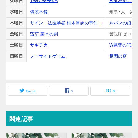
火曜日
TWO WEEKS
Heaven?
水曜日
偽装不倫
刑事7人 第5
木曜日
サイン―法医学者 柚木貴志の事件―
ルパンの娘
金曜日
螢草 菜々の剣
警視庁ゼロ係
土曜日
サギデカ
W県警の悲劇
日曜日
ノーサイドゲーム
長閑の庭
Tweet
0
0
関連記事