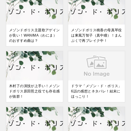
メゾンドポリス主題歌アゲイン
メゾンドポリス桃香の母真琴役
が良い！WANIMA（わにま）
は東風万智子（真中瞳）！まん
のおすすめ曲は？
ぷくで再ブレイク中！
木村了の演技が上手い！メゾン
ドラマ「メゾン・ド・ポリス」
ドポリス原田照之役でも存在感
6話の感想とネタバレ！結末に
が抜群！
ほっこり！