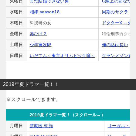
火曜日
まだ結婚できない男
G線上のあなた
水曜日
相棒 season18
同期のサクラ
木曜日
科捜研の女
ドクターX ～外
金曜日
赤ひげ２
特命刑事カクホの
土曜日
少年寅次郎
俺の話は長い
日曜日
いだてん～東京オリムピック噺～
グランメゾン東
2019年夏ドラマ一覧！！
2019夏ドラマ一覧！（スクロール→）
月曜日
監察医 朝顔
リーガル・ハ