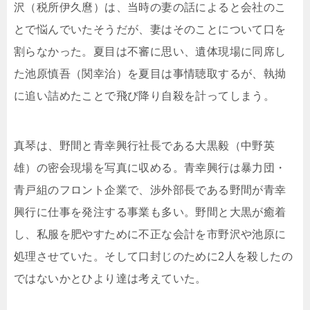
沢（税所伊久麿）は、当時の妻の話によると会社のこ
とで悩んでいたそうだが、妻はそのことについて口を
割らなかった。夏目は不審に思い、遺体現場に同席し
た池原慎吾（関幸治）を夏目は事情聴取するが、執拗
に追い詰めたことで飛び降り自殺を計ってしまう。
真琴は、野間と青幸興行社長である大黒毅（中野英
雄）の密会現場を写真に収める。青幸興行は暴力団・
青戸組のフロント企業で、渉外部長である野間が青幸
興行に仕事を発注する事業も多い。野間と大黒が癒着
し、私服を肥やすために不正な会計を市野沢や池原に
処理させていた。そして口封じのために2人を殺したの
ではないかとひより達は考えていた。