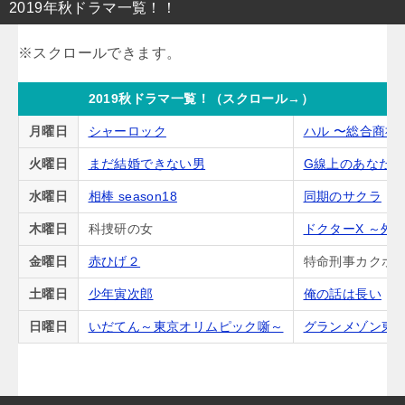
2019年秋ドラマ一覧！！
2019秋ドラマ一覧！（スクロール→）
月曜日
シャーロック
ハル 〜総合商社
火曜日
まだ結婚できない男
G線上のあなた
水曜日
相棒 season18
同期のサクラ
木曜日
科捜研の女
ドクターX ～外
金曜日
赤ひげ２
特命刑事カクホの
土曜日
少年寅次郎
俺の話は長い
日曜日
いだてん～東京オリムピック噺～
グランメゾン東