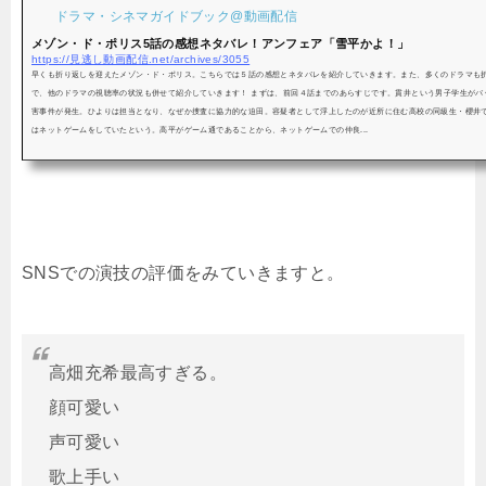
ドラマ・シネマガイドブック@動画配信
メゾン・ド・ポリス5話の感想ネタバレ！アンフェア「雪平かよ！」
https://見逃し動画配信.net/archives/3055
早くも折り返しを迎えたメゾン・ド・ポリス。こちらでは５話の感想とネタバレを紹介していきます。また、多くのドラマも
で、他のドラマの視聴率の状況も併せて紹介していきます！ まずは、前回４話までのあらすじです。貫井という男子学生がバ
害事件が発生。ひよりは担当となり、なぜか捜査に協力的な迫田。容疑者として浮上したのが近所に住む高校の同級生・櫻井
はネットゲームをしていたという。高平がゲーム通であることから、ネットゲームでの仲良...
SNSでの演技の評価をみていきますと。
高畑充希最高すぎる。
顔可愛い
声可愛い
歌上手い