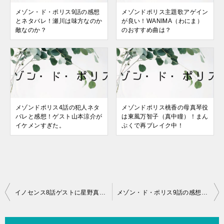
メゾン・ド・ポリス9話の感想
メゾンドポリス主題歌アゲイン
とネタバレ！瀬川は味方なのか
が良い！WANIMA（わにま）
敵なのか？
のおすすめ曲は？
メゾンドポリス4話の犯人ネタ
メゾンドポリス桃香の母真琴役
バレと感想！ゲスト山本涼介が
は東風万智子（真中瞳）！まん
イケメンすぎた。
ぷくで再ブレイク中！
投
イノセンス8話ゲストに星野真里！式根大充の娘・松ケ下玲子役を好演！
メゾン・ド・ポリス9話の感想とネタバレ！瀬川は味方なのか敵なのか？
稿
ナ