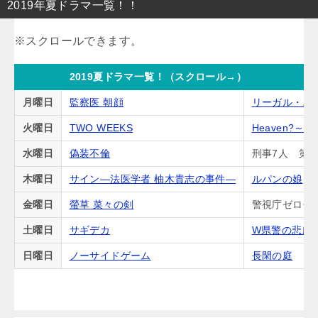
2019年夏ドラマ一覧！！
2019夏ドラマ一覧！（スクロール→）
月曜日
監察医 朝顔
リーガル・ハ
火曜日
TWO WEEKS
Heaven?
水曜日
偽装不倫
刑事7人 第5
木曜日
サイン―法医学者 柚木貴志の事件―
ルパンの娘
金曜日
螢草 菜々の剣
警視庁ゼロ係
土曜日
サギデカ
W県警の悲劇
日曜日
ノーサイドゲーム
長閑の庭