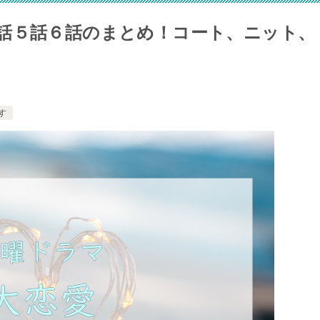
話５話６話のまとめ！コート、ニット、
す