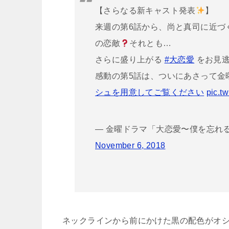
【さらなる新キャスト発表
】
来週の第6話から、尚と真司に近づ
の恋敵
それとも…
さらに盛り上がる
#大恋愛
をお見
感動の第5話は、ついにあさって金
シュを用意してご覧ください
pic.t
— 金曜ドラマ「大恋愛〜僕を忘れる君と」【
November 6, 2018
ネックラインから前にかけた黒の配色がオ