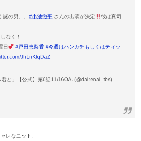
く謎の男、、
#小池徹平
さんの出演が決定
彼は真司
逃しなく！
曜日
#戸田恵梨香
#今週はハンカチもしくはティッ
witter.com/JhLnKtqDaZ
公式】第6話11/16OA. (@dairenai_tbs)
シャレなニット。