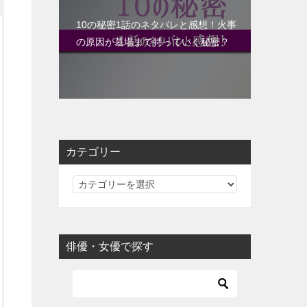
10の秘密1話のネタバレと感想！火事
の原因が墓場まで持っていく秘密？
カテゴリー
カ
テ
ゴ
リ
俳優・女優で探す
ー