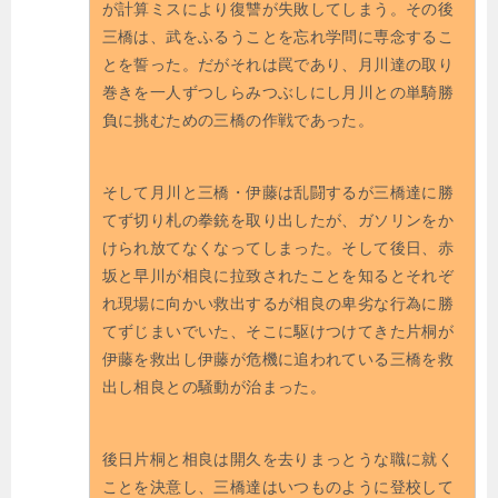
が計算ミスにより復讐が失敗してしまう。その後
三橋は、武をふるうことを忘れ学問に専念するこ
とを誓った。だがそれは罠であり、月川達の取り
巻きを一人ずつしらみつぶしにし月川との単騎勝
負に挑むための三橋の作戦であった。
そして月川と三橋・伊藤は乱闘するが三橋達に勝
てず切り札の拳銃を取り出したが、ガソリンをか
けられ放てなくなってしまった。そして後日、赤
坂と早川が相良に拉致されたことを知るとそれぞ
れ現場に向かい救出するが相良の卑劣な行為に勝
てずじまいでいた、そこに駆けつけてきた片桐が
伊藤を救出し伊藤が危機に追われている三橋を救
出し相良との騒動が治まった。
後日片桐と相良は開久を去りまっとうな職に就く
ことを決意し、三橋達はいつものように登校して