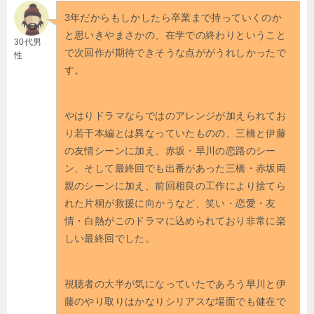
3年だからもしかしたら卒業まで持っていくのか
と思いきやまさかの、在学での終わりということ
30代男
で次回作が期待できそうな点ががうれしかったで
性
す。
やはりドラマならではのアレンジが加えられてお
り若干本編とは異なっていたものの、三橋と伊藤
の友情シーンに加え、赤坂・早川の恋路のシー
ン、そして最終回でも出番があった三橋・赤坂両
親のシーンに加え、前回相良の工作により捨てら
れた片桐が救援に向かうなど、笑い・恋愛・友
情・白熱がこのドラマに込められており非常に楽
しい最終回でした。
視聴者の大半が気になっていたであろう早川と伊
藤のやり取りはかなりシリアスな場面でも健在で