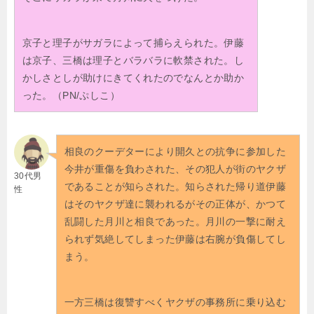
京子と理子がサガラによって捕らえられた。伊藤
は京子、三橋は理子とバラバラに軟禁された。し
かしさとしが助けにきてくれたのでなんとか助か
った。（PN/ぷしこ）
相良のクーデターにより開久との抗争に参加した
今井が重傷を負わされた、その犯人が街のヤクザ
30代男
であることが知らされた。知らされた帰り道伊藤
性
はそのヤクザ達に襲われるがその正体が、かつて
乱闘した月川と相良であった。月川の一撃に耐え
られず気絶してしまった伊藤は右腕が負傷してし
まう。
一方三橋は復讐すべくヤクザの事務所に乗り込む