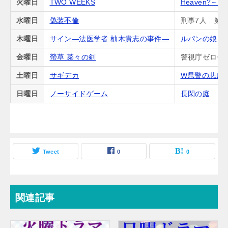
火曜日
TWO WEEKS
Heaven?
水曜日
偽装不倫
刑事7人 第5
木曜日
サイン―法医学者 柚木貴志の事件―
ルパンの娘
金曜日
螢草 菜々の剣
警視庁ゼロ係
土曜日
サギデカ
W県警の悲劇
日曜日
ノーサイドゲーム
長閑の庭
Tweet
0
0
関連記事