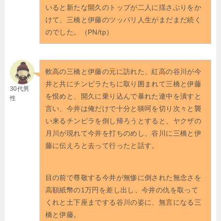
いると新たな開久のトップが二人に揺さぶりをか
けて、三橋と伊藤のツッパリ人生がまだまだ続く
のでした。（PN/tp）
軟高の三橋と伊藤の元に訪れた、紅高の谷川が今
井と共にチンピラたちに取り囲まれて三橋と伊藤
30代男
を恨めと、開久に乗り込んで暴れた連中を潰すと
性
言い、今井は俺だけで十分と啖呵を切り次々と襲
い来るチンピラを倒し帰ろうとすると、ヤクザの
月川が現れて今井を打ちのめし、谷川に三橋と伊
藤に伝えろと去って行ったと話す。
目の前で尊敬する今井が無惨に倒された無念さを
高額紙幣の1万円を差し出し、今井の仇を取って
くれと土下座までする谷川の姿に、無言になる三
橋と伊藤。