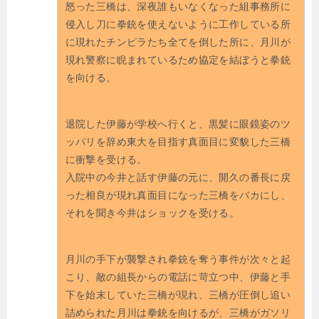
怒った三橋は、深夜誰もいなくなった組事務所に
侵入し刀に拳銃を使えないように工作している所
に現れたチンピラたち全てを倒した所に、月川が
現れ警察に睨まれているため協定を結ぼうと拳銃
を向ける。
退院した伊藤が学校へ行くと、黒髪に眼鏡姿のツ
ッパリを辞め東大を目指す真面目に変貌した三橋
に衝撃を受ける。
入院中の今井と話す伊藤の元に、開久の番長に戻
った相良が現れ真面目になった三橋をバカにし、
それを聞き今井はショックを受ける。
月川の手下が襲撃され拳銃を奪う事件が次々と起
こり、敵の組長からの電話に苛立つ中、伊藤と手
下を始末していた三橋が現れ、三橋が圧倒し追い
詰められた月川は拳銃を向けるが、三橋がガソリ