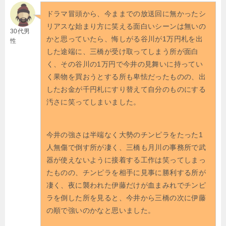
ドラマ冒頭から、今ままでの放送回に無かったシ
リアスな始まり方に笑える面白いシーンは無いの
30代男
かと思っていたら、悔しがる谷川が1万円札を出
性
した途端に、三橋が受け取ってしまう所が面白
く、その谷川の1万円で今井の見舞いに持ってい
く果物を買おうとする所も卑怯だったものの、出
したお金が千円札にすり替えて自分のものにする
汚さに笑ってしまいました。
今井の強さは半端なく大勢のチンピラをたった1
人無傷で倒す所が凄く、三橋も月川の事務所で武
器が使えないように接着する工作は笑ってしまっ
たものの、チンピラを相手に見事に勝利する所が
凄く、夜に襲われた伊藤だけが血まみれでチンピ
ラを倒した所を見ると、今井から三橋の次に伊藤
の順で強いのかなと思いました。