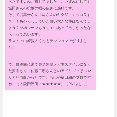
ったですよね。忘れてました…。いずれにしても
城田さんの役柄の幅の広さに感服です。
そして堤真一さん！堤さんのヤクザ、カッコ良す
ぎ！！あのくわえていた白い大きな棒はなんでし
ょう？登場シーンもうちょいあって欲しかったな
ぁーって思います。
ラストの山崎賢人くんもテンション上がりまし
た！
で、最終回に来て突然黒髪メガネスタイルになっ
た賀来さん。佐藤二朗さんとのアドリブっぽいや
りとり面白かったです。もはや福田組のプロです
ね！（５段階評価：★★★★★）（PN/ぷしこ）