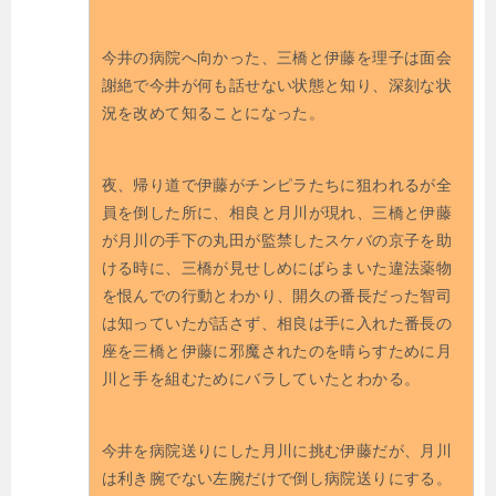
今井の病院へ向かった、三橋と伊藤を理子は面会
謝絶で今井が何も話せない状態と知り、深刻な状
況を改めて知ることになった。
夜、帰り道で伊藤がチンピラたちに狙われるが全
員を倒した所に、相良と月川が現れ、三橋と伊藤
が月川の手下の丸田が監禁したスケバの京子を助
ける時に、三橋が見せしめにばらまいた違法薬物
を恨んでの行動とわかり、開久の番長だった智司
は知っていたが話さず、相良は手に入れた番長の
座を三橋と伊藤に邪魔されたのを晴らすために月
川と手を組むためにバラしていたとわかる。
今井を病院送りにした月川に挑む伊藤だが、月川
は利き腕でない左腕だけで倒し病院送りにする。