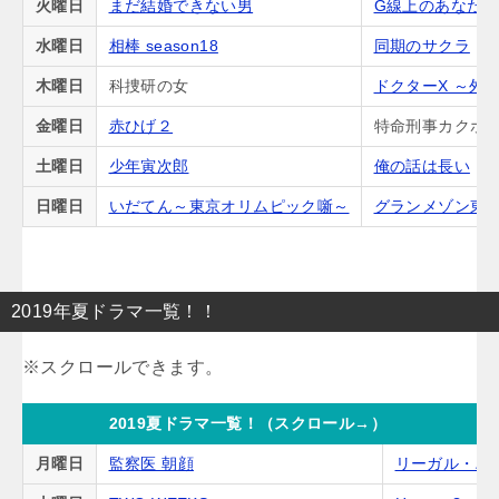
火曜日
まだ結婚できない男
G線上のあなた
水曜日
相棒 season18
同期のサクラ
木曜日
科捜研の女
ドクターX ～外
金曜日
赤ひげ２
特命刑事カクホの
土曜日
少年寅次郎
俺の話は長い
日曜日
いだてん～東京オリムピック噺～
グランメゾン東
2019年夏ドラマ一覧！！
2019夏ドラマ一覧！（スクロール→）
月曜日
監察医 朝顔
リーガル・ハ