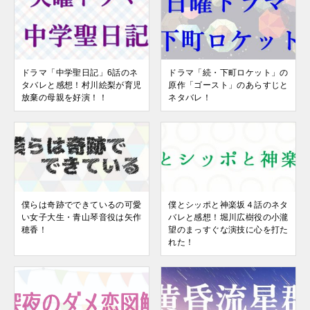
ドラマ「中学聖日記」6話のネ
ドラマ「続・下町ロケット」の
タバレと感想！村川絵梨が育児
原作「ゴースト」のあらすじと
放棄の母親を好演！！
ネタバレ！
僕らは奇跡でできているの可愛
僕とシッポと神楽坂４話のネタ
い女子大生・青山琴音役は矢作
バレと感想！堀川広樹役の小瀧
穂香！
望のまっすぐな演技に心を打た
れた！