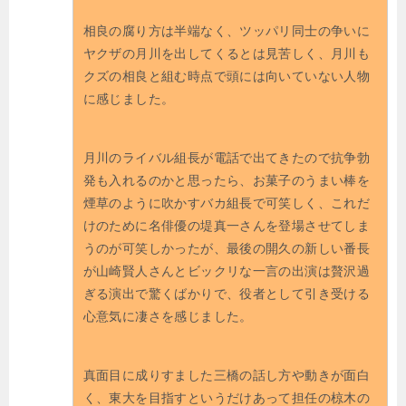
相良の腐り方は半端なく、ツッパリ同士の争いに
ヤクザの月川を出してくるとは見苦しく、月川も
クズの相良と組む時点で頭には向いていない人物
に感じました。
月川のライバル組長が電話で出てきたので抗争勃
発も入れるのかと思ったら、お菓子のうまい棒を
煙草のように吹かすバカ組長で可笑しく、これだ
けのために名俳優の堤真一さんを登場させてしま
うのが可笑しかったが、最後の開久の新しい番長
が山崎賢人さんとビックリな一言の出演は贅沢過
ぎる演出で驚くばかりで、役者として引き受ける
心意気に凄さを感じました。
真面目に成りすました三橋の話し方や動きが面白
く、東大を目指すというだけあって担任の椋木の