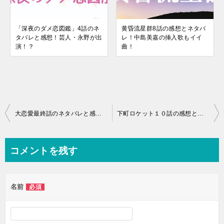
「深夜のダメ恋図鑑」4話のネ
黄昏流星群8話の感想とネタバ
タバレと感想！芸人・永野が出
レ！中島美嘉の挿入歌もイイ
演！？
曲！
投
大恋愛最終話のネタバレと感想！戸田恵梨香の次回作は朝ドラ「スカーレット」のヒロイン！
下町ロケット１０話の感想とネタバレ！殿村家の米がリアルに販売中！
稿
ナ
コメントを残す
ビ
ゲ
名前
必須
ー
シ
ョ