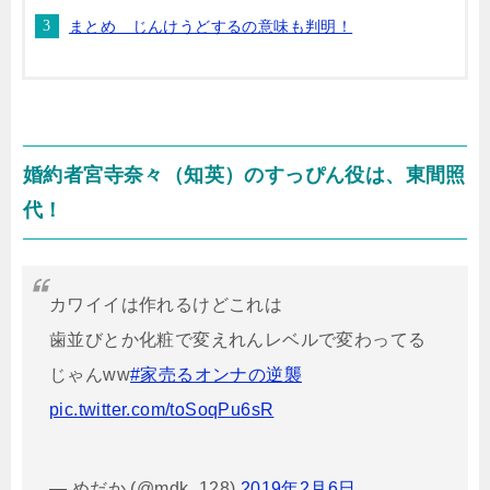
まとめ じんけうどするの意味も判明！
婚約者宮寺奈々（知英）のすっぴん役は、東間照
代！
カワイイは作れるけどこれは
歯並びとか化粧で変えれんレベルで変わってる
じゃんww
#家売るオンナの逆襲
pic.twitter.com/toSoqPu6sR
— めだか (@mdk_128)
2019年2月6日