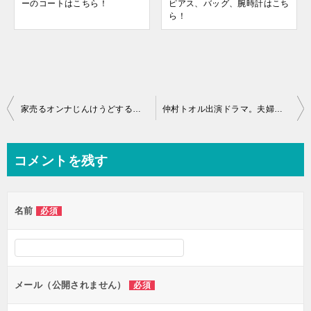
ーのコートはこちら！
ピアス、バッグ、腕時計はこち
ら！
投
家売るオンナじんけうどするの意味は？留守堂とサンチーは同級生と判明？
仲村トオル出演ドラマ。夫婦役で共演した女優を若い頃から2019年までまとめてみた
稿
ナ
コメントを残す
ビ
ゲ
名前
必須
ー
シ
ョ
ン
メール（公開されません）
必須