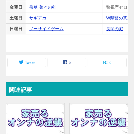
金曜日
螢草 菜々の剣
警視庁ゼロ係
土曜日
サギデカ
W県警の悲劇
日曜日
ノーサイドゲーム
長閑の庭
Tweet
0
0
関連記事