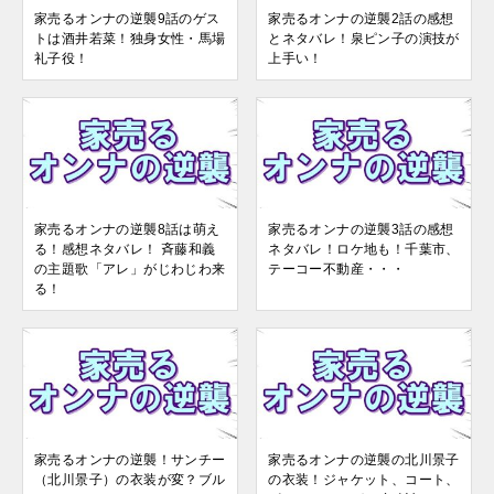
家売るオンナの逆襲9話のゲス
家売るオンナの逆襲2話の感想
トは酒井若菜！独身女性・馬場
とネタバレ！泉ピン子の演技が
礼子役！
上手い！
家売るオンナの逆襲8話は萌え
家売るオンナの逆襲3話の感想
る！感想ネタバレ！ 斉藤和義
ネタバレ！ロケ地も！千葉市、
の主題歌「アレ」がじわじわ来
テーコー不動産・・・
る！
家売るオンナの逆襲！サンチー
家売るオンナの逆襲の北川景子
（北川景子）の衣装が変？ブル
の衣装！ジャケット、コート、