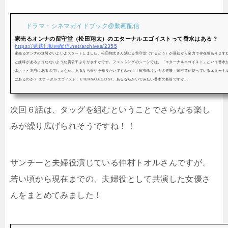
ドラマ・シネマガイドブック@動画配信
家売るオンナの留守堂（松田翔太）のエターナルエゴイストって香水はある？
https://見逃し動画配信.net/archives/2355
家売るオンナの逆襲がいよいよスタートしました。松田翔太さん演じる留守堂（するどう）が最初から全力で存在感あります
と嫌味があるようなないような貴公子ぶりがさすがです。フェンシングのシーンでは、「エターナルエゴイスト」という香水
水・・・本当にあるのでしょうか、あるなら香りを知りたいですねっ！！家売るオンナの逆襲、留守堂が使っているエターナ
はあるのか？ エナータルエゴイスト、ETERNALEGOIST。あるならかいでみたい香水の名前ですが...
次回６話は、タッグを組むということでさらなる楽し
みが繰り広げられそうですね！！
サンチーと夫婦役演じている仲村トオルさんですが、
若い頃から現在までの、夫婦役として共演した女優さ
んをまとめてみました！