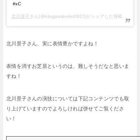
#xC
北川景子
さん(@kitagawakeiko0822)がシェアした投稿 –
201
北川景子さん、実に表情豊かですよね！
表情を消すお芝居というのは、難しそうだなと思いま
すね！
北川景子さんの演技については下記コンテンツでも取
り上げていますのでよろしければ併せてご覧くださ
い！