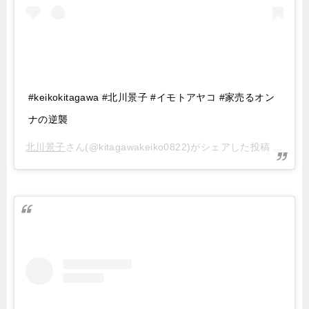
#keikokitagawa #北川景子 #イモトアヤコ #家売るオン
ナの逆襲
北川景子
さん(@kitagawakeiko0822)がシェアした投稿 –
201