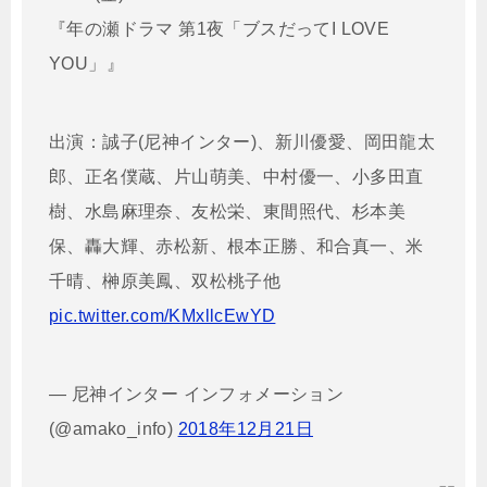
『年の瀬ドラマ 第1夜「ブスだってI LOVE
YOU」』
出演：誠子(尼神インター)、新川優愛、岡田龍太
郎、正名僕蔵、片山萌美、中村優一、小多田直
樹、水島麻理奈、友松栄、東間照代、杉本美
保、轟大輝、赤松新、根本正勝、和合真一、米
千晴、榊原美鳳、双松桃子他
pic.twitter.com/KMxllcEwYD
— 尼神インター インフォメーション
(@amako_info)
2018年12月21日