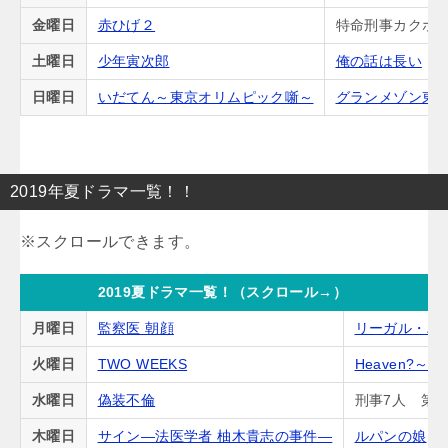
金曜日
赤ひげ２
特命刑事カクホの
土曜日
少年寅次郎
俺の話は長い
日曜日
いだてん～東京オリムピック噺～
グランメゾン東
2019年夏ドラマ一覧！！
2019夏ドラマ一覧！（スクロール→）
月曜日
監察医 朝顔
リーガル・ハ
火曜日
TWO WEEKS
Heaven?
水曜日
偽装不倫
刑事7人 第5
木曜日
サイン―法医学者 柚木貴志の事件―
ルパンの娘