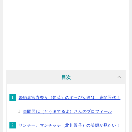
目次
婚約者宮寺奈々（知英）のすっぴん役は、東間照代！
東間照代（とうまてるよ）さんのプロフィール
サンチー、マンチッチ（北川景子）の笑顔が見たい！