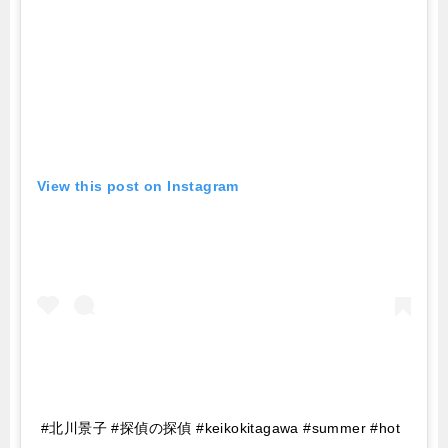
View this post on Instagram
#北川景子 #探偵の探偵 #keikokitagawa #summer #hot