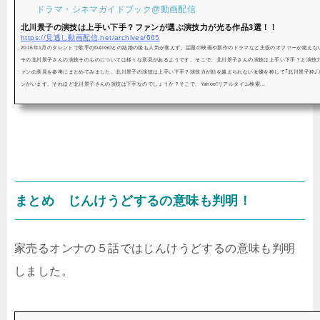
ドラマ・シネマガイドブック@動画配信
北川景子の演技は上手い下手？ファンが選ぶ演技力が光る作品3選！！
https://見逃し動画配信.net/archives/665
2016年1月のタレントで歌手のDAIGOとの結婚の後も人気が衰えず、話題の映画や新作のドラマなど主役のオファーが絶え
その北川景子さんの演技そのものについては様々な意見があるようです。そこで、北川景子さんの演技は上手い下手？と演技
ァンの意見を参考にまとめてみました。北川景子の演技は上手い下手？演技力が顔を越えられない女優を称して｢北川景子枠｣
ンがいます。それほど北川景子さんの演技は下手なのでしょうか？そこで、Yahoo!リアルタイム検索...
まとめ じんけうどするの意味も判明！
家売るオンナの５話ではじんけうどするの意味も判明
しました。