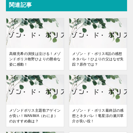
関連記事
高畑充希の演技は泣ける！メゾ
メゾン・ド・ポリス8話の感想
ンドポリス牧野ひよりの懸命な
ネタバレ！ひよりの父はなぜ失
姿に感動！
踪？原作では？
メゾンドポリス主題歌アゲイン
メゾン・ド・ポリス最終話の感
が良い！WANIMA（わにま）
想とネタバレ！竜星涼の瀬川草
のおすすめ曲は？
介が良い役！