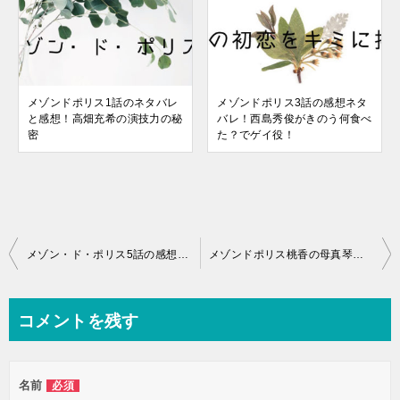
メゾンドポリス1話のネタバレ
メゾンドポリス3話の感想ネタ
と感想！高畑充希の演技力の秘
バレ！西島秀俊がきのう何食べ
密
た？でゲイ役！
投
メゾン・ド・ポリス5話の感想ネタバレ！アンフェア「雪平かよ！」
メゾンドポリス桃香の母真琴役は東風万智子（真中瞳）！まんぷくで再ブレイク中！
稿
ナ
コメントを残す
ビ
ゲ
名前
必須
ー