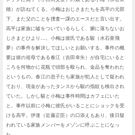
穂）が訪ねてくる。小梅はおじさまたちを高平の元部
下、また父のことを捜査一課のエースだと言い出す。
高平は家族に嘘をついているらしく、腑に落ちないお
じさまとひより…。小梅は彼氏である駿（水石亜飛
夢）の事件を解決してほしいとお願いする。事件の概
要は彼の祖母である春江（吉田幸矢）が自宅にいると
ころを何物かに花瓶で頭部を殴られ、金品を奪われた
というもの。春江の息子たち家族が犯人として疑われ
ており、現金があったタンスから駿の指紋も検出され
ていた。しかし駿と小梅は事件時間はカフェにいた
と。事件以前に小梅に彼氏がいることにショックを受
ける高平。伊達（近藤正臣）の口添えもあり、後日疑
われている家族メンバーをメゾンに呼ぶことになっ
た。