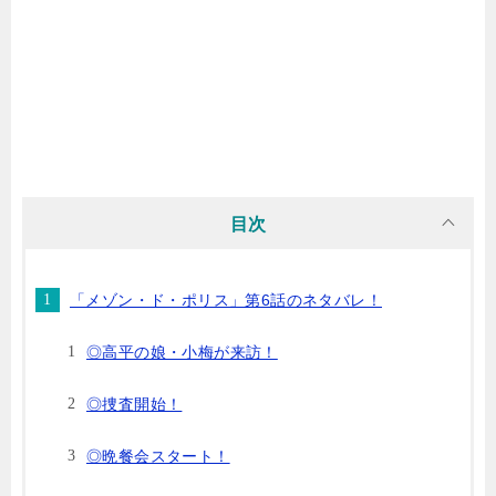
目次
「メゾン・ド・ポリス」第6話のネタバレ！
◎高平の娘・小梅が来訪！
◎捜査開始！
◎晩餐会スタート！