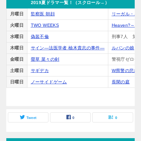
2019夏ドラマ一覧！（スクロール→）
月曜日
監察医 朝顔
リーガル・ハ
火曜日
TWO WEEKS
Heaven?
水曜日
偽装不倫
刑事7人 第5
木曜日
サイン―法医学者 柚木貴志の事件―
ルパンの娘
金曜日
螢草 菜々の剣
警視庁ゼロ係
土曜日
サギデカ
W県警の悲劇
日曜日
ノーサイドゲーム
長閑の庭
Tweet
0
0