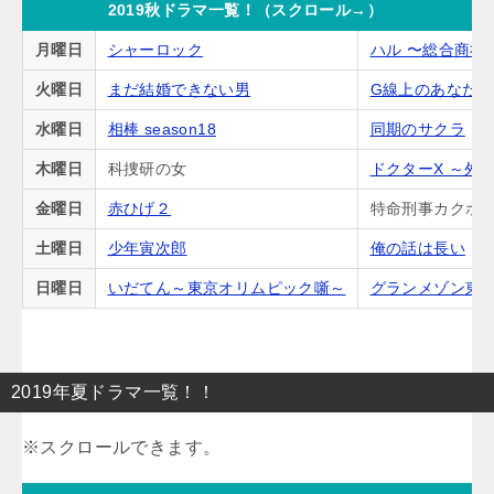
2019秋ドラマ一覧！（スクロール→）
月曜日
シャーロック
ハル 〜総合商社
火曜日
まだ結婚できない男
G線上のあなた
水曜日
相棒 season18
同期のサクラ
木曜日
科捜研の女
ドクターX ～外
金曜日
赤ひげ２
特命刑事カクホの
土曜日
少年寅次郎
俺の話は長い
日曜日
いだてん～東京オリムピック噺～
グランメゾン東
2019年夏ドラマ一覧！！