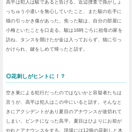
高平は犯人は駿であると告げる。近辺捜査で孫がしょ
っちゅう小遣いを無心していたこと、また駿の右手に
猫の引っかき傷があった。焦った駿は、自分の部屋に
小梅といたことを口走る。駿は16時ごろに祖母の家を
訪ね、タンスを開けたが金は入っておらず、猫に引っ
かけられ、鍵をしめて帰ったと話す。
◎花刺しがヒントに！？
空き巣による犯行だったのではないかと容疑者たちは
言うが、高平は犯人はこの中にいると話す。そんなと
きにアクシデントがあり夏目のアナウンスが途切れて
しまい、ピンチになった高平。夏目はひよりにお前が
やれとアナウンスをする。現場には12個の花刺しと木