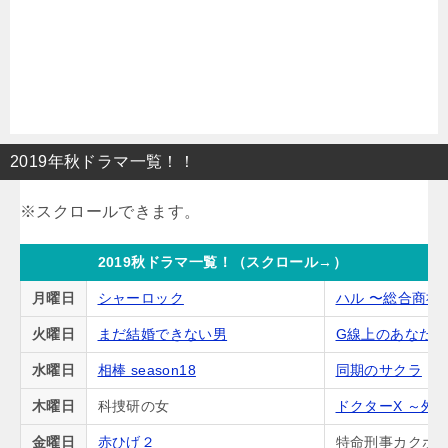
2019年秋ドラマ一覧！！
2019秋ドラマ一覧！（スクロール→）
月曜日
シャーロック
ハル 〜総合商社
火曜日
まだ結婚できない男
G線上のあなた
水曜日
相棒 season18
同期のサクラ
木曜日
科捜研の女
ドクターX ～外
金曜日
赤ひげ２
特命刑事カクホの