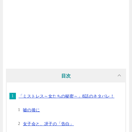
目次
「ミストレス～女たちの秘密～」8話のネタバレ！
嘘の後に
女子会と、冴子の「告白」