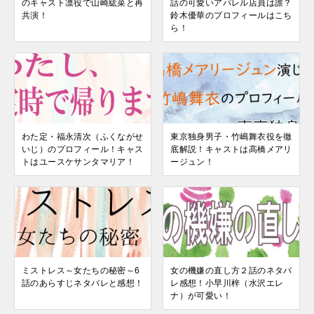
のキャスト凛役で山崎紘菜と再
話の可愛いアパレル店員は誰？
共演！
鈴木優華のプロフィールはこち
ら！
わた定・福永清次（ふくながせ
東京独身男子・竹嶋舞衣役を徹
いじ）のプロフィール！キャス
底解説！キャストは高橋メアリ
トはユースケサンタマリア！
ージュン！
ミストレス～女たちの秘密～6
女の機嫌の直し方２話のネタバ
話のあらすじネタバレと感想！
レ感想！小早川梓（水沢エレ
ナ）が可愛い！