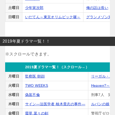
土曜日
少年寅次郎
俺の話は長い
日曜日
いだてん～東京オリムピック噺～
グランメゾン東
2019年夏ドラマ一覧！！
2019夏ドラマ一覧！（スクロール→）
月曜日
監察医 朝顔
リーガル・ハ
火曜日
TWO WEEKS
Heaven?
水曜日
偽装不倫
刑事7人 第5
木曜日
サイン―法医学者 柚木貴志の事件―
ルパンの娘
金曜日
螢草 菜々の剣
警視庁ゼロ係