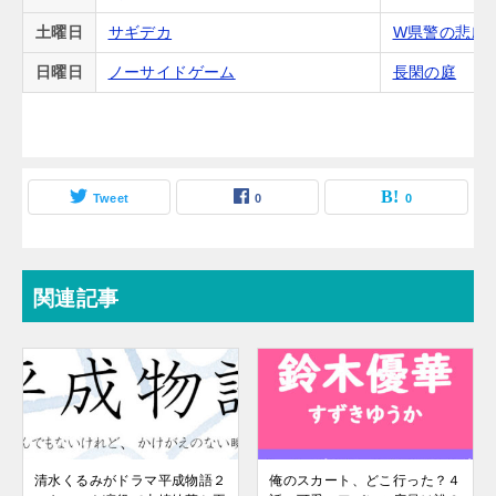
土曜日
サギデカ
W県警の悲劇
日曜日
ノーサイドゲーム
長閑の庭
Tweet
0
0
関連記事
清水くるみがドラマ平成物語２
俺のスカート、どこ行った？４