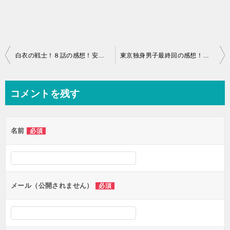
投
白衣の戦士！８話の感想！安田顕のひきつり顔が面白いので顔芸集めてみました！
東京独身男子最終回の感想！星野真里のゲスト出演は続編への布石か？あらすじネタバレも。
稿
ナ
コメントを残す
ビ
ゲ
名前
必須
ー
シ
ョ
ン
メール（公開されません）
必須