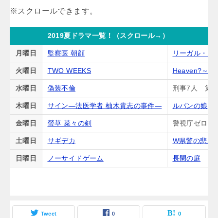
2019夏ドラマ一覧！（スクロール→）
月曜日
監察医 朝顔
リーガル・ハ
火曜日
TWO WEEKS
Heaven?
水曜日
偽装不倫
刑事7人 第5
木曜日
サイン―法医学者 柚木貴志の事件―
ルパンの娘
金曜日
螢草 菜々の剣
警視庁ゼロ係
土曜日
サギデカ
W県警の悲劇
日曜日
ノーサイドゲーム
長閑の庭
Tweet
0
0