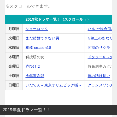
2019秋ドラマ一覧！（スクロール→）
月曜日
シャーロック
ハル 〜総合商社
火曜日
まだ結婚できない男
G線上のあなた
水曜日
相棒 season18
同期のサクラ
木曜日
科捜研の女
ドクターX ～外
金曜日
赤ひげ２
特命刑事カクホの
土曜日
少年寅次郎
俺の話は長い
日曜日
いだてん～東京オリムピック噺～
グランメゾン東
2019年夏ドラマ一覧！！