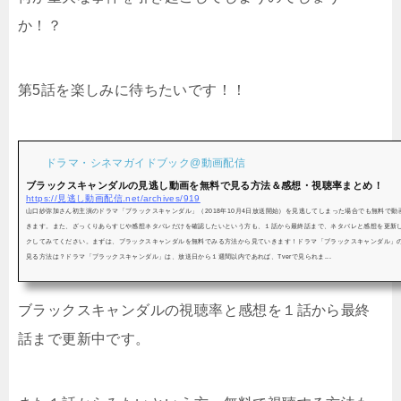
か！？
第5話を楽しみに待ちたいです！！
ドラマ・シネマガイドブック@動画配信
ブラックスキャンダルの見逃し動画を無料で見る方法＆感想・視聴率まとめ！
https://見逃し動画配信.net/archives/919
山口紗弥加さん初主演のドラマ「ブラックスキャンダル」（2018年10月4日放送開始）を見逃してしまった場合でも無料で
きます。また、ざっくりあらすじや感想ネタバレだけを確認したいという方も、１話から最終話まで、ネタバレと感想を更新
クしてみてください。まずは、ブラックスキャンダルを無料でみる方法から見ていきます！ドラマ「ブラックスキャンダル」
見る方法は？ドラマ「ブラックスキャンダル」は、放送日から１週間以内であれば、Tverで見られま...
ブラックスキャンダルの視聴率と感想を１話から最終
話まで更新中です。