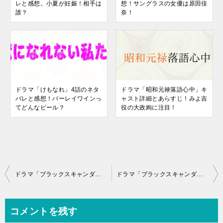
レと感想。小夏が妊娠！相手は
想！サングラスの女優は原田佳
誰？
奈！
ドラマ「けもなれ」4話のネタ
ドラマ「昭和元禄落語心中」キ
バレと感想！バーレイワインっ
ャスト詳細とあらすじ！みよ吉
てどんなビール？
役の大政絢に注目！
投
ドラマ「ブラックスキャンダル」ゲスな芸能記者を演じる片桐仁の多彩な才能！！
ドラマ「ブラックスキャンダル」外国人モデル・ソフィアを瑛茉ジャスミンが好演！
稿
ナ
コメントを残す
ビ