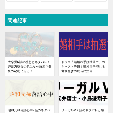
関連記事
大恋愛6話の感想とネタバレ！
ドラマ「結婚相手は抽選で」の
戸田恵梨香の肌はなぜ綺麗？美
キャスト詳細！野村周平演じる
肌の秘密に迫る！
宮坂龍彦の成長に注目！
昭和元禄落語心中7話のネタバ
リーガルV２話のネタバレと感