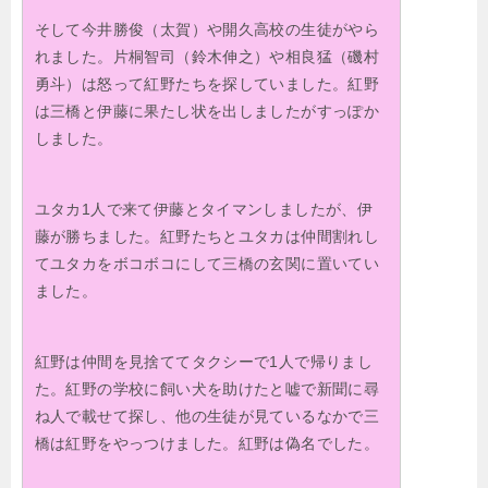
そして今井勝俊（太賀）や開久高校の生徒がやら
れました。片桐智司（鈴木伸之）や相良猛（磯村
勇斗）は怒って紅野たちを探していました。紅野
は三橋と伊藤に果たし状を出しましたがすっぽか
しました。
ユタカ1人で来て伊藤とタイマンしましたが、伊
藤が勝ちました。紅野たちとユタカは仲間割れし
てユタカをボコボコにして三橋の玄関に置いてい
ました。
紅野は仲間を見捨ててタクシーで1人で帰りまし
た。紅野の学校に飼い犬を助けたと嘘で新聞に尋
ね人で載せて探し、他の生徒が見ているなかで三
橋は紅野をやっつけました。紅野は偽名でした。