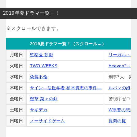
2019年夏ドラマ一覧！！
2019夏ドラマ一覧！（スクロール→）
月曜日
監察医 朝顔
リーガル・ハ
火曜日
TWO WEEKS
Heaven?
水曜日
偽装不倫
刑事7人 第5
木曜日
サイン―法医学者 柚木貴志の事件―
ルパンの娘
金曜日
螢草 菜々の剣
警視庁ゼロ係
土曜日
サギデカ
W県警の悲劇
日曜日
ノーサイドゲーム
長閑の庭