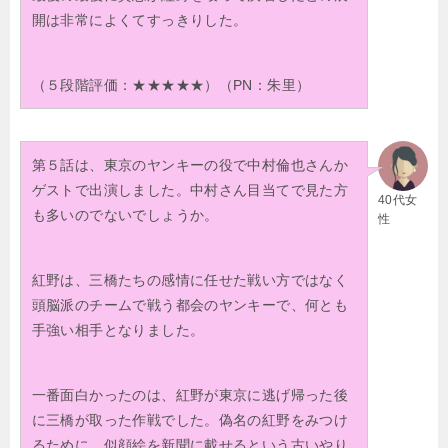
開は非常によくてすっきりした。
（５段階評価：★★★★★）（PN：朱里）
第５話は、東京のヤンキーの役で中村倫也さんか
ゲストで出演しました。中村さん目当てで見た方
40代女
も多いのでないでしょうか。
性
紅野は、三橋たちの感情に任せた戦い方ではなく
頭脳派のチームで戦う都会のヤンキーで、何とも
手強い相手となりました。
一番面白かったのは、紅野が東京に逃げ帰った後
に三橋が取った作戦でした。偽名の紅野をみつけ
るために、似顔絵を新聞に載せるという古いやり