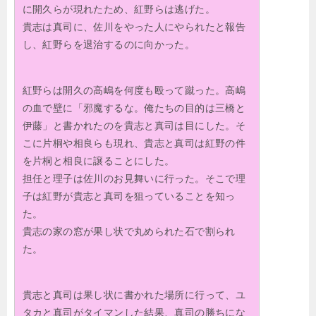
に開久らが現れたため、紅野らは逃げた。
貴志は真司に、佐川をやった人にやられたと報告
し、紅野らを退治するのに向かった。
紅野らは開久の高嶋を何度も殴って蹴った。高嶋
の血で壁に「邪魔するな。俺たちの目的は三橋と
伊藤」と書かれたのを貴志と真司は目にした。そ
こに片桐や相良らも現れ、貴志と真司は紅野の件
を片桐と相良に譲ることにした。
担任と理子は佐川のお見舞いに行った。そこで理
子は紅野が貴志と真司を狙っていることを知っ
た。
貴志の家の窓が果し状で丸められた石で割られ
た。
貴志と真司は果し状に書かれた場所に行って、ユ
タカと真司がタイマンした結果、真司の勝ちにな