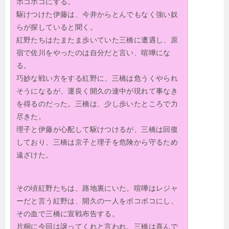
ボコボコにする。
駆けつけた伊藤は、今井からとんでもなく強い奴
らが探していると聞く。
紅野たちはたまたま歩いていた三橋に遭遇し、原
宿で佐川をやったのは自分だと言い、喧嘩にな
る。
巧妙な戦い方をする紅野に、三橋は危うくやられ
そうになるが、運良く開久の連中が現れて事なき
を得るのだった。三橋は、少し歩いたところで力
尽きた。
理子と伊藤が心配して駆けつけるが、三橋は回復
しており、三橋は京子と理子を危険から守るため
遠ざけた。
その頃紅野たちは、路地裏にいた。喧嘩はレジャ
ーだと言う紅野は、開久の一人をボコボコにし、
その血で三橋に宣戦布告する。
片桐に今回は譲ってくれと言われ、三橋は喜んで