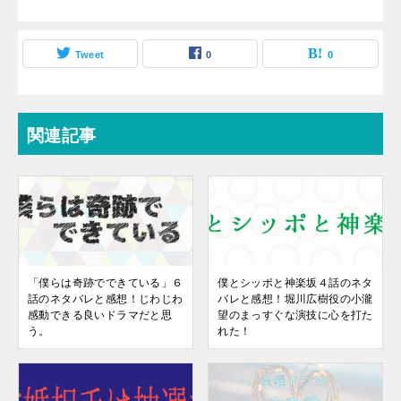
Tweet
0
0
関連記事
「僕らは奇跡でできている」６
僕とシッポと神楽坂４話のネタ
話のネタバレと感想！じわじわ
バレと感想！堀川広樹役の小瀧
感動できる良いドラマだと思
望のまっすぐな演技に心を打た
う。
れた！