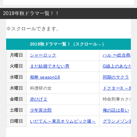
2019年秋ドラマ一覧！！
2019秋ドラマ一覧！（スクロール→）
月曜日
シャーロック
ハル 〜総合商社
火曜日
まだ結婚できない男
G線上のあなた
水曜日
相棒 season18
同期のサクラ
木曜日
科捜研の女
ドクターX ～外
金曜日
赤ひげ２
特命刑事カクホの
土曜日
少年寅次郎
俺の話は長い
日曜日
いだてん～東京オリムピック噺～
グランメゾン東