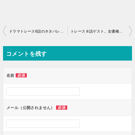
投
ドラマトレース6話のネタバレ感想！姉仁美の妊娠！父親は誰？原作では・・・
トレース８話ゲスト。女優橋本梨央役・石井杏奈の演技は上手い？
稿
ナ
コメントを残す
ビ
ゲ
名前
必須
ー
シ
ョ
ン
メール（公開されません）
必須