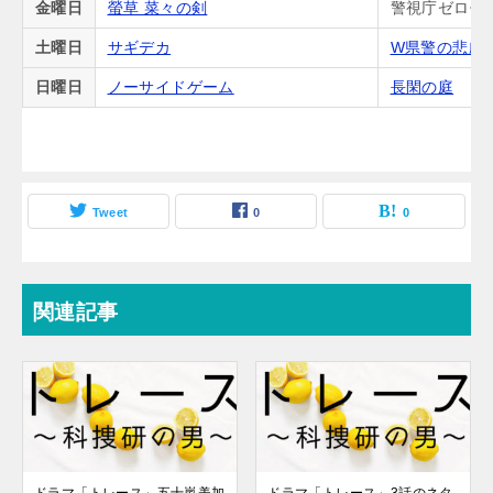
金曜日
螢草 菜々の剣
警視庁ゼロ係
土曜日
サギデカ
W県警の悲劇
日曜日
ノーサイドゲーム
長閑の庭
Tweet
0
0
関連記事
ドラマ「トレース」五十嵐美加
ドラマ「トレース」3話のネタ