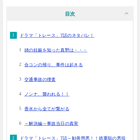
目次
ドラマ「トレース」7話のネタバレ！
姉の妊娠を知った真野は・・・
合コンの帰り、事件は起きる
交通事故の捜査
ノンナ、襲われる！！
香水から全てが繋がる
～解決編～事故当日の真実
ドラマ「トレース」7話～勧善懲悪！！徳重聡の悪役