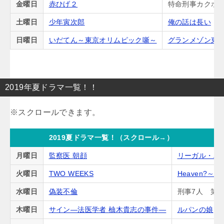
金曜日
赤ひげ２
特命刑事カクホの
土曜日
少年寅次郎
俺の話は長い
日曜日
いだてん～東京オリムピック噺～
グランメゾン東
2019年夏ドラマ一覧！！
2019夏ドラマ一覧！（スクロール→）
月曜日
監察医 朝顔
リーガル・ハ
火曜日
TWO WEEKS
Heaven?
水曜日
偽装不倫
刑事7人 第5
木曜日
サイン―法医学者 柚木貴志の事件―
ルパンの娘