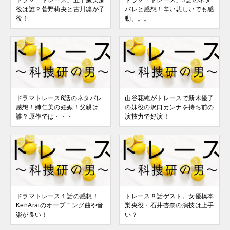
役は誰？菅野莉央と古川凛が子
バレと感想！辛い悲しいでも感
役！
動。。。
ドラマトレース6話のネタバレ
山谷花純がトレースで新木優子
感想！姉仁美の妊娠！父親は
の妹役の沢口カンナを持ち前の
誰？原作では・・・
演技力で好演！
ドラマトレース１話の感想！
トレース８話ゲスト。女優橋本
KenAraiのオープニング曲や音
梨央役・石井杏奈の演技は上手
楽が良い！
い？