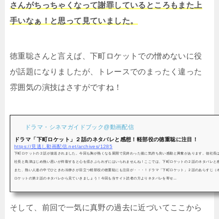
さんがちっちゃくなって謝罪しているところもまた上
手いなぁ！と思って見ていました。
徳重聡さんと言えば、下町ロケットでの憎めないに役
が話題になりましたが、トレースでのまったく違った
雰囲気の演技はさすがですね！
ドラマ・シネマガイドブック@動画配信
ドラマ「下町ロケット」２話のネタバレと感想！軽部役の徳重聡に注目！
https://見逃し動画配信.net/archives/1285
下町ロケットの２話が放送されました。今回も胸が熱くなる展開で見終わった後に気持ち良い感動と興奮があります。佃社長
社長と島津はじめ熱い思いが炸裂すると心を揺さぶられずにはいられませんね！ここでは、下町ロケットの２話のネタバレと
また、熱い人達の中でひときわ冷静さが目立つ軽部役の徳重聡にも注目が・・・！ドラマ「下町ロケット」２話のあらすじ（
ロケットの第２話のネタバレから見ていきましょう！今回も当サイト読者の方よりネタバレを寄せ...
そして、前回で一気に真野の過去に近づいてここから