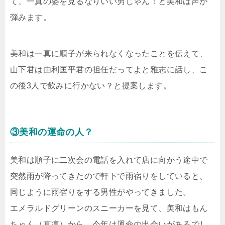
て、一真の姿を見るなりいい男じゃん！と美和は声が
弾みます。
美和は一真に順子が来られなくなったことを伝えて、
山下君は由利匡平君の担任だってよと雅志に話し、こ
の後3人で飲みに行かない？と提案します。
③美和の運命の人？
美和は順子に二次会の電話を入れて店に向かう途中で
突然雨が降ってきたので軒下で雨宿りをしていると、
同じように雨宿りをする男性がやってきました。
エメラルドグリーンのスニーカーを見て、美和はもん
ちゃん（真凛）から、今年は運命の出会いがあるでし