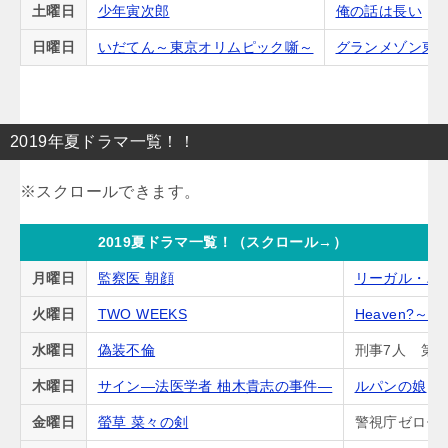
土曜日
少年寅次郎
俺の話は長い
日曜日
いだてん～東京オリムピック噺～
グランメゾン東
2019年夏ドラマ一覧！！
2019夏ドラマ一覧！（スクロール→）
月曜日
監察医 朝顔
リーガル・ハ
火曜日
TWO WEEKS
Heaven?
水曜日
偽装不倫
刑事7人 第5
木曜日
サイン―法医学者 柚木貴志の事件―
ルパンの娘
金曜日
螢草 菜々の剣
警視庁ゼロ係