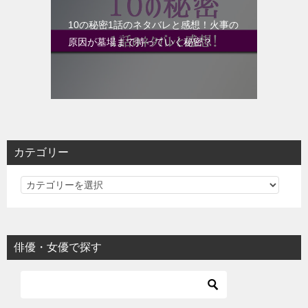
10の秘密1話のネタバレと感想！火事の
原因が墓場まで持っていく秘密？
カテゴリー
カ
テ
ゴ
リ
俳優・女優で探す
ー