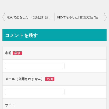
投
初めて恋をした日に読む話5話のネタバレ感想！山下一真のかわいい簀巻き！
初めて恋をした日に読む話7話のネタバレ感想！順子（深田恭子）初めての嫉妬？
稿
ナ
コメントを残す
ビ
ゲ
名前
必須
ー
シ
ョ
ン
メール（公開されません）
必須
サイト