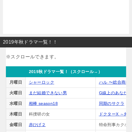
2019年秋ドラマ一覧！！
2019秋ドラマ一覧！（スクロール→）
月曜日
シャーロック
ハル 〜総合商社
火曜日
まだ結婚できない男
G線上のあなた
水曜日
相棒 season18
同期のサクラ
木曜日
科捜研の女
ドクターX ～外
金曜日
赤ひげ２
特命刑事カクホの