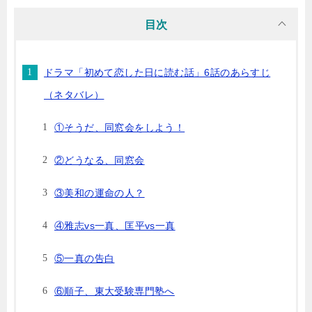
目次
ドラマ「初めて恋した日に読む話」6話のあらすじ
（ネタバレ）
①そうだ、同窓会をしよう！
②どうなる、同窓会
③美和の運命の人？
④雅志vs一真、匡平vs一真
⑤一真の告白
⑥順子、東大受験専門塾へ