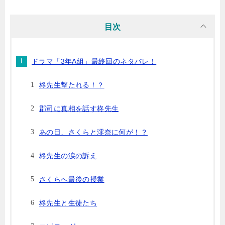
目次
ドラマ「3年A組」最終回のネタバレ！
柊先生撃たれる！？
郡司に真相を話す柊先生
あの日、さくらと澪奈に何が！？
柊先生の涙の訴え
さくらへ最後の授業
柊先生と生徒たち