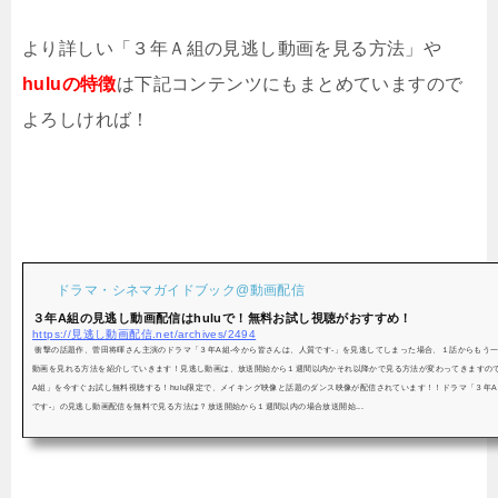
より詳しい「３年Ａ組の見逃し動画を見る方法」や
huluの特徴
は下記コンテンツにもまとめていますので
よろしければ！
ドラマ・シネマガイドブック@動画配信
３年A組の見逃し動画配信はhuluで！無料お試し視聴がおすすめ！
https://見逃し動画配信.net/archives/2494
衝撃の話題作、菅田将暉さん主演のドラマ「３年A組-今から皆さんは、人質です-」を見逃してしまった場合、１話からもう
動画を見れる方法を紹介していきます！見逃し動画は、放送開始から１週間以内かそれ以降かで見る方法が変わってきますのでご
A組」を今すぐお試し無料視聴する！hulu限定で、メイキング映像と話題のダンス映像が配信されています！！ドラマ「３年A
です-」の見逃し動画配信を無料で見る方法は？放送開始から１週間以内の場合放送開始...