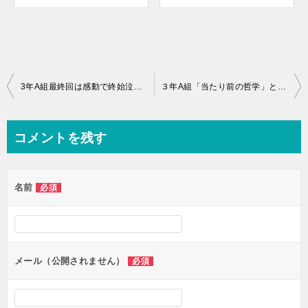
投
3年A組最終回は感動で終始泣ける！感想と卒業式huluオリジナル動画はこちら！
３年A組「当たり前の哲学」とは？菅田将暉の東京ドラマアウォード２０１９での発言を考察！
稿
ナ
コメントを残す
ビ
ゲ
名前
必須
ー
シ
ョ
ン
メール（公開されません）
必須