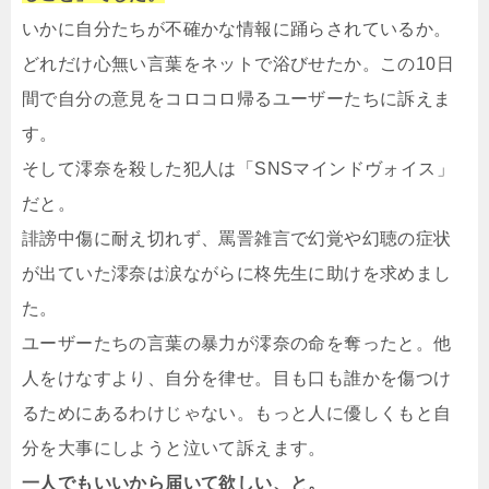
いかに自分たちが不確かな情報に踊らされているか。
どれだけ心無い言葉をネットで浴びせたか。この10日
間で自分の意見をコロコロ帰るユーザーたちに訴えま
す。
そして澪奈を殺した犯人は「SNSマインドヴォイス」
だと。
誹謗中傷に耐え切れず、罵詈雑言で幻覚や幻聴の症状
が出ていた澪奈は涙ながらに柊先生に助けを求めまし
た。
ユーザーたちの言葉の暴力が澪奈の命を奪ったと。他
人をけなすより、自分を律せ。目も口も誰かを傷つけ
るためにあるわけじゃない。もっと人に優しくもと自
分を大事にしようと泣いて訴えます。
一人でもいいから届いて欲しい、と。