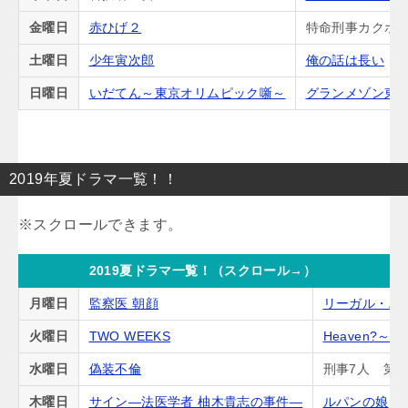
金曜日
赤ひげ２
特命刑事カクホの
土曜日
少年寅次郎
俺の話は長い
日曜日
いだてん～東京オリムピック噺～
グランメゾン東
2019年夏ドラマ一覧！！
2019夏ドラマ一覧！（スクロール→）
月曜日
監察医 朝顔
リーガル・ハ
火曜日
TWO WEEKS
Heaven?
水曜日
偽装不倫
刑事7人 第5
木曜日
サイン―法医学者 柚木貴志の事件―
ルパンの娘