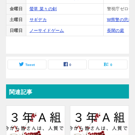
金曜日
螢草 菜々の剣
警視庁ゼロ係
土曜日
サギデカ
W県警の悲劇
日曜日
ノーサイドゲーム
長閑の庭
Tweet
0
0
関連記事