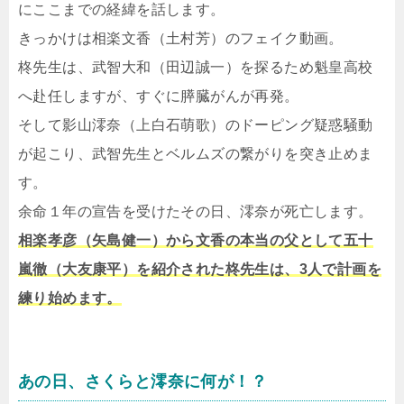
にここまでの経緯を話します。
きっかけは相楽文香（土村芳）のフェイク動画。
柊先生は、武智大和（田辺誠一）を探るため魁皇高校
へ赴任しますが、すぐに膵臓がんが再発。
そして影山澪奈（上白石萌歌）のドーピング疑惑騒動
が起こり、武智先生とベルムズの繋がりを突き止めま
す。
余命１年の宣告を受けたその日、澪奈が死亡します。
相楽孝彦（矢島健一）から文香の本当の父として五十
嵐徹（大友康平）を紹介された柊先生は、3人で計画を
練り始めます。
あの日、さくらと澪奈に何が！？