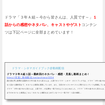
ドラマ「３年Ａ組～今から皆さんは、人質です～」
１
話からの感想やネタバレ、キャストやゲスト
コンテン
ツは下記ページに全部まとめています！
ドラマ・シネマガイドブック@動画配信
ドラマ３年Ａ組１話～最終回のネタバレ・感想・見逃し動画まとめ！
https://見逃し動画配信.net/archives/3334
謎が謎を呼ぶ衝撃の話題作の３年Ａ組-今から皆さんは、人質です-ドラマ・シネマ・ガイドブックでは、ドラマ「３年Ａ組-今
を１話から最終回まで、ネタバレと感想を更新しています。また、注目のキャストやベストに関するコンテンツも掲載してい
ドラマ「３年Ａ組-今から皆さんは、人質です-」の記事を一覧できるようにまとめました。ドラマ「３年Ａ組-今から皆さんは
までのネタバレと感想はこちら！ネタバレと感想をまとめているページ一覧です！１話の感想...