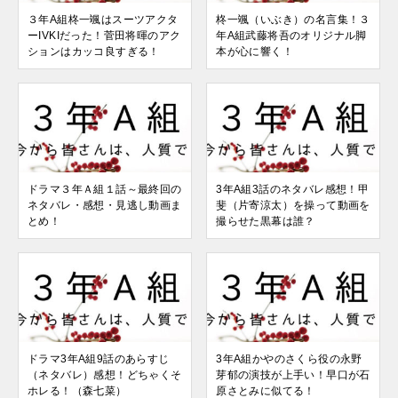
３年A組柊一颯はスーツアクタ
柊一颯（いぶき）の名言集！３
ーIVKIだった！菅田将暉のアク
年A組武藤将吾のオリジナル脚
ションはカッコ良すぎる！
本が心に響く！
ドラマ３年Ａ組１話～最終回の
3年A組3話のネタバレ感想！甲
ネタバレ・感想・見逃し動画ま
斐（片寄涼太）を操って動画を
とめ！
撮らせた黒幕は誰？
ドラマ3年A組9話のあらすじ
3年A組かやのさくら役の永野
（ネタバレ）感想！どちゃくそ
芽郁の演技が上手い！早口が石
ホレる！（森七菜）
原さとみに似てる！