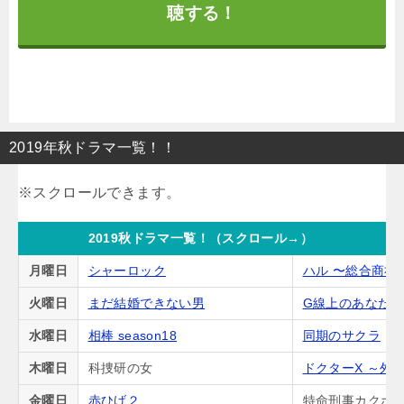
聴する！
2019年秋ドラマ一覧！！
2019秋ドラマ一覧！（スクロール→）
月曜日
シャーロック
ハル 〜総合商社
火曜日
まだ結婚できない男
G線上のあなた
水曜日
相棒 season18
同期のサクラ
木曜日
科捜研の女
ドクターX ～外
金曜日
赤ひげ２
特命刑事カクホの