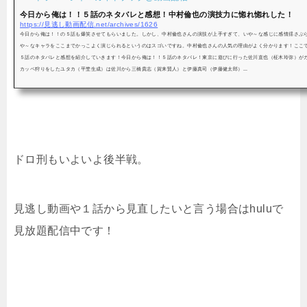
今日から俺は！！５話のネタバレと感想！中村倫也の演技力に惚れ惚れした！
https://見逃し動画配信.net/archives/1626
今日から俺は！！の５話も爆笑させてもらいました。しかし、中村倫也さんの演技が上手すぎて、いや～な感じに感情揺さぶ
や～なキャラをここまでかっこよく演じられるというのはスゴいですね。中村倫也さんの人気の理由がよく分かります！ここ
５話のネタバレと感想を紹介していきます！今日から俺は！！５話のネタバレ！東京に遊びに行った佐川直也（柾木玲弥）が
カッペ狩りをしたユタカ（平埜生成）は佐川から三橋貴志（賀来賢人）と伊藤真司（伊藤健太郎）...
ドロ刑もいよいよ後半戦。
見逃し動画や１話から見直したいと言う場合はhuluで
見放題配信中です！