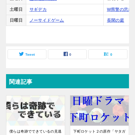
土曜日
サギデカ
W県警の悲劇
日曜日
ノーサイドゲーム
長閑の庭
Tweet
0
0
関連記事
僕らは奇跡でできているの見逃
下町ロケット２の原作「ヤタガ