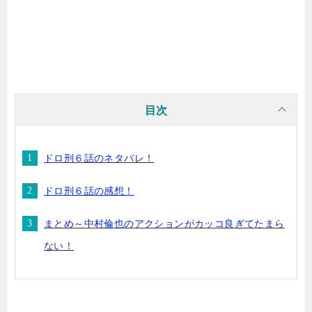
目次
ドロ刑６話のネタバレ！
ドロ刑６話の感想！
まとめ～中村倫也のアクションがカッコ良ぎてたまら
ない！