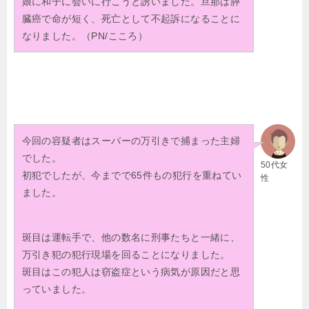
娘に和子に会いに行こうと誘いました。旦那は膵
臓癌で命が短く、死亡として不起訴になることに
なりました。（PN/こころ）
今回の容疑者はスーパーの万引きで捕まった主婦
でした。
50代女
初犯でしたが、今までで65件もの犯行を重ねてい
性
ました。
斑目は運転手で、他の数名に刑事たちと一緒に、
万引き犯の犯行現場を回ることになりました。
斑目はこの犯人は窃盗症という病気が原因だと思
っていました。