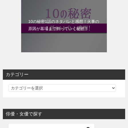
10の秘密1話のネタバレと感想！火事の
原因が墓場まで持っていく秘密？
カテゴリー
カ
テ
ゴ
リ
俳優・女優で探す
ー