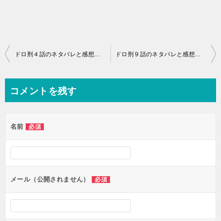
投
ドロ刑４話のネタバレと感想！可愛すぎると中島健人ファン続出中！
ドロ刑９話のネタバレと感想！ケンティー＆中村倫也どっちが好き？！
稿
ナ
コメントを残す
ビ
ゲ
名前
必須
ー
シ
ョ
ン
メール（公開されません）
必須