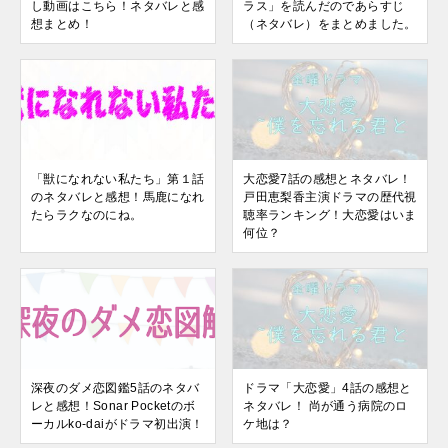
し動画はこちら！ネタバレと感
ラス」を読んだのであらすじ
想まとめ！
（ネタバレ）をまとめました。
「獣になれない私たち」第１話
大恋愛7話の感想とネタバレ！
のネタバレと感想！馬鹿になれ
戸田恵梨香主演ドラマの歴代視
たらラクなのにね。
聴率ランキング！大恋愛はいま
何位？
深夜のダメ恋図鑑5話のネタバ
ドラマ「大恋愛」4話の感想と
レと感想！Sonar Pocketのボ
ネタバレ！ 尚が通う病院のロ
ーカルko-daiがドラマ初出演！
ケ地は？