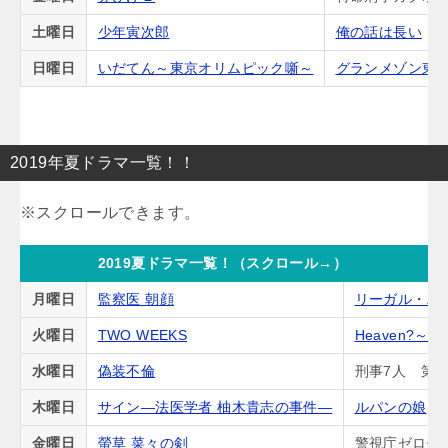
土曜日
少年寅次郎
俺の話は長い
日曜日
いだてん～東京オリムピック噺～
グランメゾン東
2019年夏ドラマ一覧！！
2019夏ドラマ一覧！（スクロール→）
月曜日
監察医 朝顔
リーガル・ハ
火曜日
TWO WEEKS
Heaven?
水曜日
偽装不倫
刑事7人 第5
木曜日
サイン―法医学者 柚木貴志の事件―
ルパンの娘
金曜日
螢草 菜々の剣
警視庁ゼロ係