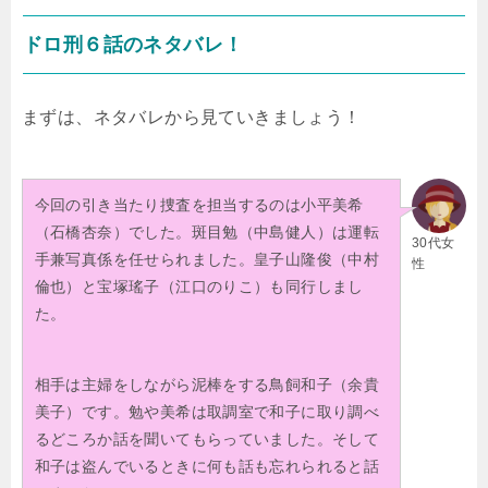
ドロ刑６話のネタバレ！
まずは、ネタバレから見ていきましょう！
今回の引き当たり捜査を担当するのは小平美希
（石橋杏奈）でした。斑目勉（中島健人）は運転
30代女
手兼写真係を任せられました。皇子山隆俊（中村
性
倫也）と宝塚瑤子（江口のりこ）も同行しまし
た。
相手は主婦をしながら泥棒をする鳥飼和子（余貴
美子）です。勉や美希は取調室で和子に取り調べ
るどころか話を聞いてもらっていました。そして
和子は盗んでいるときに何も話も忘れられると話