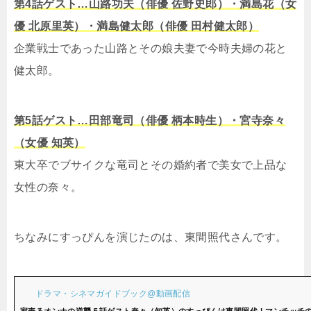
第4話ゲスト…山路功夫（俳優 佐野史郎）・満島花（女
優 北原里英）・満島健太郎（俳優 田村健太郎）
企業戦士であった山路とその娘夫妻で今時夫婦の花と
健太郎。
第5話ゲスト…田部竜司（俳優 柄本時生）・宮寺奈々
（女優 知英）
東大卒でブサイクな竜司とその婚約者で美女で上品な
女性の奈々。
ちなみにすっぴんを演じたのは、東間照代さんです。
ドラマ・シネマガイドブック@動画配信