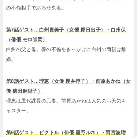
の不倫相手である玲央名。
第7話ゲスト…白州貴美子（女優 原日出子）・白州保
（俳優 モロ師岡）
白州の父と母。保の不倫をきっかけに白州の両親は離
婚。
第8話ゲスト…理恵（女優 櫻井淳子）・前原あかね（女
優 篠田麻里子）
理恵は屋代課長の元妻。前原あかねは人気のお天気キ
ャスター。
第9話ゲスト…ビクトル（俳優 星野ルネ）・雨宮波瑠