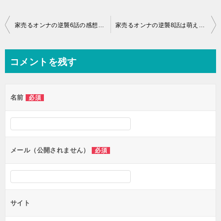
投
家売るオンナの逆襲6話の感想ネタバレ！八戸（鈴木裕樹）と宅間（本多力）が面白い！
家売るオンナの逆襲8話は萌える！感想ネタバレ！ 斉藤和義の主題歌「アレ」がじわじわ来る！
稿
ナ
コメントを残す
ビ
ゲ
名前
必須
ー
シ
ョ
ン
メール（公開されません）
必須
サイト