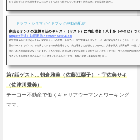
の６話のゲストの筧美和子さんにスポットをあてて紹介していきます！家売るオンナの逆襲６話の...
ドラマ・シネマガイドブック@動画配信
家売るオンナの逆襲６話のキャスト（ゲスト）に内山理名！八十多（やそだ）つぐみ
https://見逃し動画配信.net/archives/3168
留守堂謙治の正体があかされた家売るオンナの逆襲。６話では、留守堂謙治とサンチーが一緒に家を売るというストーリーに
話のキャスト（ゲスト）で出演しているのが内山理名さん！内山理名さんが演じているのは、八十多湊人（武田航平）の妻、
変わった夫婦の設定となっています。こちらでは、家売るオンナの逆襲の６話のゲスト八十多（やそだ）つぐみ役の内山理名
売るオンナの逆襲６話のあらすじ 公式サイトのあらすじでは、万智と庭野（工藤阿須加）は...
第7話ゲスト…朝倉雅美（佐藤江梨子）・宇佐美サキ
（佐津川愛美）
テーコー不動産で働くキャリアウーマンとワーキング
ママ。