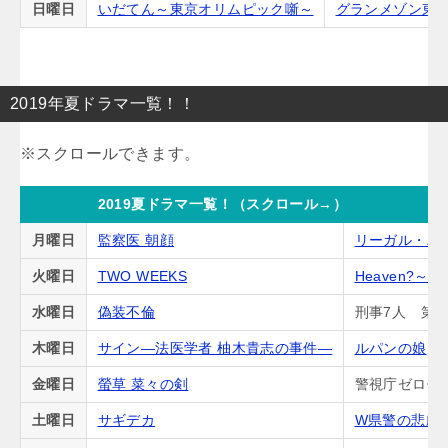
日曜日
いだてん～東京オリムピック噺～
グランメゾン東
2019年夏ドラマ一覧！！
2019夏ドラマ一覧！（スクロール→）
月曜日
監察医 朝顔
リーガル・ハ
火曜日
TWO WEEKS
Heaven?
水曜日
偽装不倫
刑事7人 第5
木曜日
サイン―法医学者 柚木貴志の事件―
ルパンの娘
金曜日
螢草 菜々の剣
警視庁ゼロ係
土曜日
サギデカ
W県警の悲劇