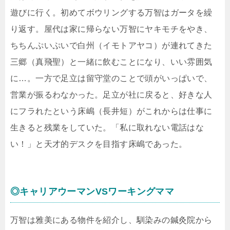
遊びに行く。初めてボウリングする万智はガータを繰
り返す。屋代は家に帰らない万智にヤキモチをやき、
ちちんぷいぷいで白州（イモトアヤコ）が連れてきた
三郷（真飛聖）と一緒に飲むことになり、いい雰囲気
に…。一方で足立は留守堂のことで頭がいっぱいで、
営業が振るわなかった。足立が社に戻ると、好きな人
にフラれたという床嶋（長井短）がこれからは仕事に
生きると残業をしていた。「私に取れない電話はな
い！」と天才的デスクを目指す床嶋であった。
◎キャリアウーマンVSワーキングママ
万智は雅美にある物件を紹介し、馴染みの鍼灸院から