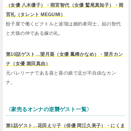
（女優 八木優子）・雨宮智代（女優 鷲尾真知子）・雨
宮礼（タレント MEGUMI）
餃子屋で働くビクトルと波瑠は婚約者同士。姑の智代
と犬猿の仲である嫁の礼。
第10話ゲスト…望月葵（女優 鳳稀かなめ）・望月カン
ナ（女優 堀田真由）
元バレリーナである葵と葵の娘で足が不自由なカン
ナ。
〈家売るオンナの逆襲ゲスト一覧〉
第1話ゲスト…花田えり子（俳優 岡江久美子）・にくま