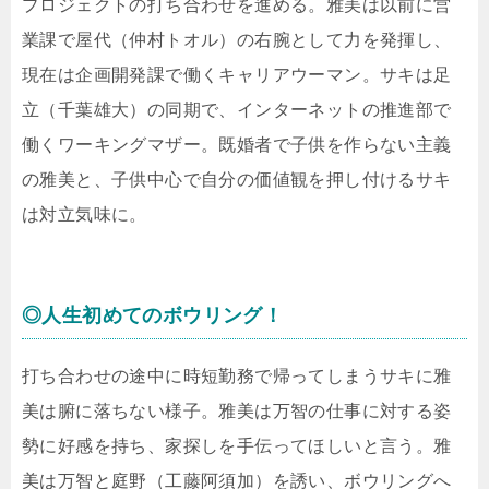
プロジェクトの打ち合わせを進める。雅美は以前に営
業課で屋代（仲村トオル）の右腕として力を発揮し、
現在は企画開発課で働くキャリアウーマン。サキは足
立（千葉雄大）の同期で、インターネットの推進部で
働くワーキングマザー。既婚者で子供を作らない主義
の雅美と、子供中心で自分の価値観を押し付けるサキ
は対立気味に。
◎人生初めてのボウリング！
打ち合わせの途中に時短勤務で帰ってしまうサキに雅
美は腑に落ちない様子。雅美は万智の仕事に対する姿
勢に好感を持ち、家探しを手伝ってほしいと言う。雅
美は万智と庭野（工藤阿須加）を誘い、ボウリングへ