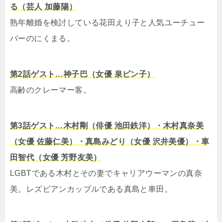
る（芸人 加藤陽）
熟年離婚を検討している花田えり子と人気ユーチュー
バーのにくまる。
第2話ゲスト…神子巴（女優 泉ピン子）
高齢のクレーマー客。
第3話ゲスト…木村剛（俳優 池田鉄洋）・木村真奈美
（女優 佐藤仁美）・真島みどり（女優 沢井美優）・車
田智代（女優 芳野友美）
LGBTである木村とその妻でキャリアウーマンの真奈
美。レズビアンカップルである真島と車田。