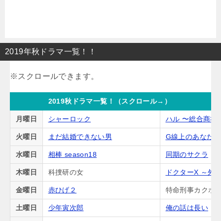
2019年秋ドラマ一覧！！
2019秋ドラマ一覧！（スクロール→）
月曜日
シャーロック
ハル 〜総合商社
火曜日
まだ結婚できない男
G線上のあなた
水曜日
相棒 season18
同期のサクラ
木曜日
科捜研の女
ドクターX ～外
金曜日
赤ひげ２
特命刑事カクホの
土曜日
少年寅次郎
俺の話は長い