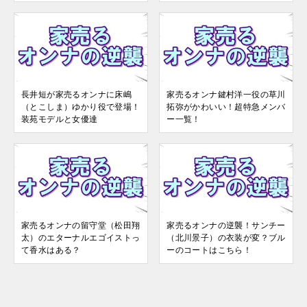
長井短が家売るオンナに床嶋
家売るオンナ鍵村洋一役の草川
（とこしま）ゆかり役で登場！
拓弥がかわいい！超特急メンバ
装苑モデルと女優達
ー一覧！
家売るオンナの留守堂（松田翔
家売るオンナの逆襲！サンチー
太）のエターナルエゴイストっ
（北川景子）の衣装が変？ブル
て香水はある？
ーのコートはこちら！