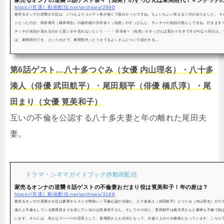
家売るオンナの逆襲５話ゲスト奈々（知英）のすっぴんは東間照代！マンチッチの笑
https://見逃し動画配信.net/archives/2990
家売るオンナの逆襲の５話は、いつもよりコメディ色が強くて面白かったですね。ちょいちょい笑えるツボがありました。 そ
トだったのが、田部竜司（柄本時生）の婚約者の宮寺奈々（知英）のすっぴんと、サンチーの笑顔の焦らしですね。行きます
チッチの笑顔が見れるのかと思いきや見れないという・・・ 宮寺奈々（知英）のすっぴんは変わりすぎですがやはり別の人。
は、東間照代です。というわけで、東間照代（とうまてるよ）さんについて紹介する...
第6話ゲスト…八十多つぐみ（女優 内山理名）・八十多
湊人（俳優 武田航平）・尾田順平（俳優 橋爪淳）・尾
田まり（女優 筧美和子）
互いの不倫を公認する八十多夫妻と年の離れた尾田夫
妻。
ドラマ・シネマガイドブック@動画配信
家売るオンナの逆襲６話ゲストの不倫妻おだまり役は筧美和子！年の差は？
https://見逃し動画配信.net/archives/3186
家売るオンナの逆襲の６話は豪華キャストが勢揃い！不倫公認の夫婦に、八十多湊人（武田航平）とつぐみ（内山理名）がゲ
湊人と不倫をしている妻尾田まりを演じているのは筧美和子さん。そしてその夫に、尾田順平は橋爪淳さんと豪華な不倫で結
います。さらには、美人なスーパーの店長として、真飛聖さんも出演となって、大盛り上がりの様相となっています。こちら