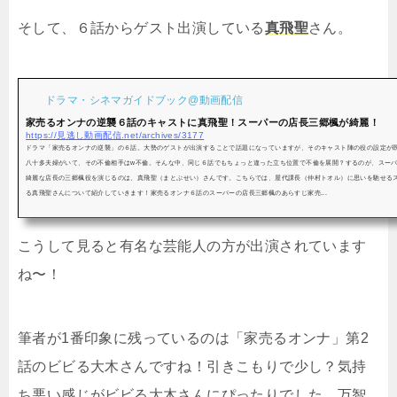
そして、６話からゲスト出演している
真飛聖
さん。
ドラマ・シネマガイドブック@動画配信
家売るオンナの逆襲６話のキャストに真飛聖！スーパーの店長三郷楓が綺麗！
https://見逃し動画配信.net/archives/3177
ドラマ「家売るオンナの逆襲」の６話。大勢のゲストが出演することで話題になっていますが、そのキャスト陣の役の設定が
八十多夫婦がいて、その不倫相手はw不倫。そんな中、同じ６話でもちょっと違った立ち位置で不倫を展開？するのが、スー
綺麗な店長の三郷楓役を演じるのは、真飛聖（まとぶせい）さんです。こちらでは、屋代課長（仲村トオル）に思いを馳せる
る真飛聖さんについて紹介していきます！家売るオンナ６話のスーパーの店長三郷楓のあらすじ家売...
こうして見ると有名な芸能人の方が出演されています
ね〜！
筆者が1番印象に残っているのは「家売るオンナ」第2
話のビビる大木さんですね！引きこもりで少し？気持
ち悪い感じがビビる大木さんにぴったりでした。万智