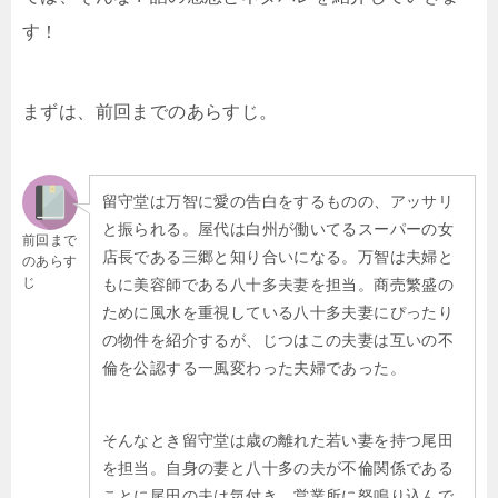
す！
まずは、前回までのあらすじ。
留守堂は万智に愛の告白をするものの、アッサリ
と振られる。屋代は白州が働いてるスーパーの女
前回まで
店長である三郷と知り合いになる。万智は夫婦と
のあらす
じ
もに美容師である八十多夫妻を担当。商売繁盛の
ために風水を重視している八十多夫妻にぴったり
の物件を紹介するが、じつはこの夫妻は互いの不
倫を公認する一風変わった夫婦であった。
そんなとき留守堂は歳の離れた若い妻を持つ尾田
を担当。自身の妻と八十多の夫が不倫関係である
ことに尾田の夫は気付き、営業所に怒鳴り込んで