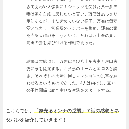
きてあわや大惨事に！ショックを受けた八十多夫
妻は家を白紙に戻したいと言い、万智はあっさり
承知するが、まだ諦めていない様子。万智は留守
堂と協力し、営業所のメンバーを集め、運命の家
を売る大作戦を行うという。それは八十多の妻と
尾田の妻を結び付ける作戦であった。
結果は大成功し、万智は再び八十多夫妻と尾田夫
妻に家を提案する。四角形のホームとエロスと説
き、それぞれの夫婦に同じマンションの別室を買
わせるというものであった。4人は納得し、互い
の不倫関係は続き幸せな生活をスタートする。
こちらでは、
「家売るオンナの逆襲」７話の感想とネ
タバレを紹介していきます！