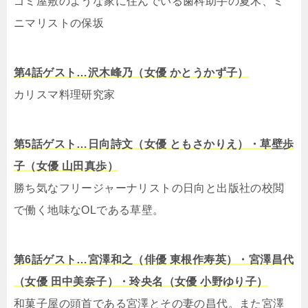
ゴミ屋敷のような家に住んでいる歯科助手の夏木、ミ
ニマリストの保坂
第4話ゲスト…沢木峰乃（女優 かとうかず子）
カリスマ料理研究家
第5話ゲスト…日向詩文（女優 ともさかりえ）・草壁歩
子（女優 山田真歩）
勝ち気なフリージャーナリストの日向と出版社の校閲
で働く地味なOLである草壁。
第6話ゲスト…宮澤和之（俳優 東根作寿英）・宮澤昌代
（女優 田中美奈子）・玲央名（女優 小野ゆり子）
和菓子屋の頭首である宮澤とその妻の昌代。また宮澤