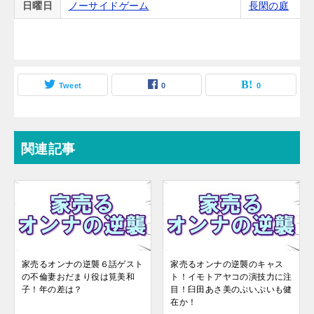
日曜日
ノーサイドゲーム
長閑の庭
Tweet
0
0
関連記事
家売るオンナの逆襲６話ゲスト
家売るオンナの逆襲のキャス
の不倫妻おだまり役は筧美和
ト！イモトアヤコの演技力に注
子！年の差は？
目！臼田あさ美のぷいぷいも健
在か！