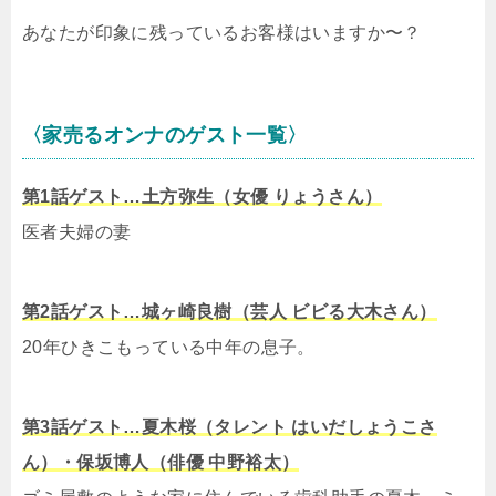
あなたが印象に残っているお客様はいますか〜？
〈家売るオンナのゲスト一覧〉
第1話ゲスト…土方弥生（女優 りょうさん）
医者夫婦の妻
第2話ゲスト…城ヶ崎良樹（芸人 ビビる大木さん）
20年ひきこもっている中年の息子。
第3話ゲスト…夏木桜（タレント はいだしょうこさ
ん）・保坂博人（俳優 中野裕太）