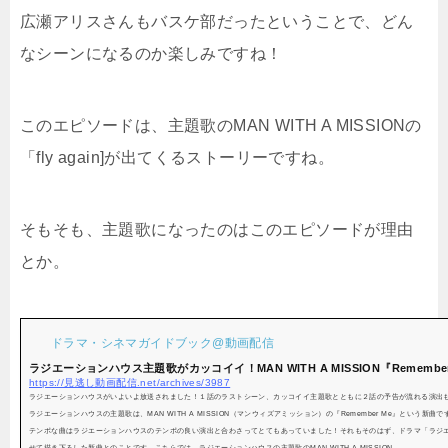
広瀬アリスさんもバスケ部だったということで、どん
なシーンになるのか楽しみですね！
このエピソードは、主題歌のMAN WITH A MISSIONの
「fly again]が出てくるストーリーですね。
そもそも、主題歌になったのはこのエピソードが理由
とか。
ドラマ・シネマガイドブック@動画配信
ラジエーションハウス主題歌がカッコイイ！​MAN WITH A MISSION『Remember 
https://見逃し動画配信.net/archives/3987
ラジエーションハウスがいよいよ放送されました！１話のラストシーン、カッコイイ主題歌とともに２話の予告が流れる演出
ラジエーションハウスの主題歌は、​MAN WITH A MISSION（マンウィズアミッション）の『Remember Me』という新
テンポな曲はラジエーションハウスのテンポの良い演出と合わさってとてもあっていました！それもそのはず、ドラマ「ラジ
せて描き下ろした新曲とのことです。こちらでは、ラジエーションハウスの主題歌の​MAN WITH A MISSION...