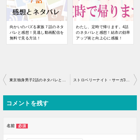
向かいのバズる家族７話のネタ
わたし、定時で帰ります。4話
バレと感想！見逃し動画配信を
のネタバレと感想！結衣の効率
無料で見る方法！
アップ術と向上心に感服！
投
東京独身男子2話のネタバレと感想！太郎（高橋一生）がかずな（仲里依紗）にプロポーズ！？
ストロベリーナイト・サーガ3話のネタバレ感想！おやっさんの耕介を想う心が泣ける。
稿
ナ
コメントを残す
ビ
ゲ
名前
必須
ー
シ