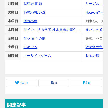
月曜日
監察医 朝顔
リーガル・ハ
火曜日
TWO WEEKS
Heaven?
水曜日
偽装不倫
刑事7人 第5
木曜日
サイン―法医学者 柚木貴志の事件―
ルパンの娘
金曜日
螢草 菜々の剣
警視庁ゼロ係
土曜日
サギデカ
W県警の悲劇
日曜日
ノーサイドゲーム
長閑の庭
Tweet
0
0
関連記事