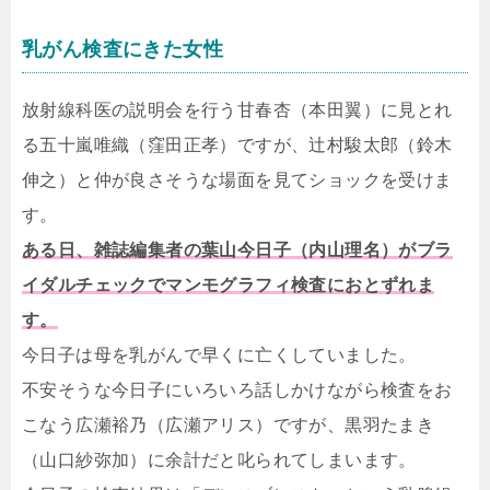
乳がん検査にきた女性
放射線科医の説明会を行う甘春杏（本田翼）に見とれ
る五十嵐唯織（窪田正孝）ですが、辻村駿太郎（鈴木
伸之）と仲が良さそうな場面を見てショックを受けま
す。
ある日、雑誌編集者の葉山今日子（内山理名）がブラ
イダルチェックでマンモグラフィ検査におとずれま
す。
今日子は母を乳がんで早くに亡くしていました。
不安そうな今日子にいろいろ話しかけながら検査をお
こなう広瀬裕乃（広瀬アリス）ですが、黒羽たまき
（山口紗弥加）に余計だと叱られてしまいます。