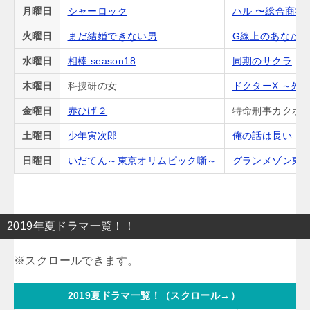
月曜日
シャーロック
ハル 〜総合商社
火曜日
まだ結婚できない男
G線上のあなた
水曜日
相棒 season18
同期のサクラ
木曜日
科捜研の女
ドクターX ～外
金曜日
赤ひげ２
特命刑事カクホの
土曜日
少年寅次郎
俺の話は長い
日曜日
いだてん～東京オリムピック噺～
グランメゾン東
2019年夏ドラマ一覧！！
2019夏ドラマ一覧！（スクロール→）