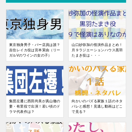
東京独身男子・バー店員は誰？
山口紗弥加の怪演作品まとめ！
吉住レイカ役は宮本茉由（リー
月９ラジエーションハウス黒羽
ガルVのワインの女の子）
たまき役は・・・
集団左遷に西田尚美が真山徹の
向かいのバズる家族１話のネタ
妻・有里役で出演！若い頃のド
バレと感想！見逃し動画はどこ
ラマ代表作は？
で見る？